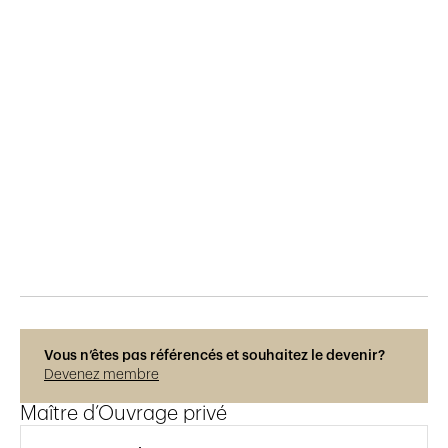
Publié le
29.5.2015
892
vues
Vous n’êtes pas référencés et souhaitez le devenir?
Devenez membre
Maître d’Ouvrage privé