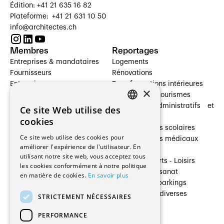
Édition: +41 21 635 16 82
Plateforme: +41 21 631 10 50
info@architectes.ch
Membres
Reportages
Entreprises & mandataires
Logements
Fournisseurs
Rénovations
Entreprises
Transformations intérieures
×
Prestataires de services
Hôtelleries et tourismes
Architectes paysagistes
Bâtiments administratifs et
Ce site Web utilise des
FRENCH
Architectes d'intérieur
commerces
cookies
Architectes
Établissements scolaires
GERMAN
Ce site web utilise des cookies pour
Entreprises générales
Établissements médicaux
améliorer l'expérience de l'utilisateur. En
Ingénieurs et mandataires
Villas
utilisant notre site web, vous acceptez tous
Installateurs
Cultures - Sports - Loisirs
les cookies conformément à notre politique
Fabricants / Fournisseurs
Industrie - Artisanat
en matière de cookies.
En savoir plus
Maître d’Ouvrage
Transports et parkings
Régies immobilières
Constructions diverses
STRICTEMENT NÉCESSAIRES
Gestion PPE
PERFORMANCE