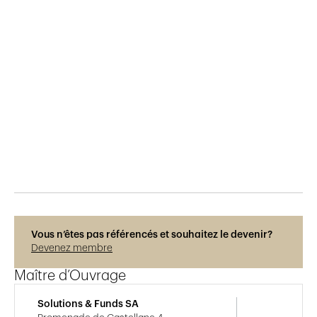
Publié le
17.8.2019
645
vues
Vous n’êtes pas référencés et souhaitez le devenir?
Devenez membre
Maître d’Ouvrage
Solutions & Funds SA