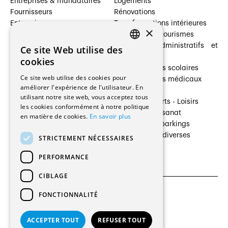
Entreprises & mandataires
Logements
Fournisseurs
Rénovations
Entreprises
Transformations intérieures
×
Prestataires de services
Hôtelleries et tourismes
Architectes paysagistes
Bâtiments administratifs et
Ce site Web utilise des
FRENCH
Architectes d'intérieur
commerces
cookies
Architectes
Établissements scolaires
GERMAN
Ce site web utilise des cookies pour
Entreprises générales
Établissements médicaux
améliorer l'expérience de l'utilisateur. En
Ingénieurs et mandataires
Villas
utilisant notre site web, vous acceptez tous
Installateurs
Cultures - Sports - Loisirs
les cookies conformément à notre politique
Fabricants / Fournisseurs
Industrie - Artisanat
en matière de cookies.
En savoir plus
Maître d’Ouvrage
Transports et parkings
Régies immobilières
Constructions diverses
STRICTEMENT NÉCESSAIRES
Gestion PPE
PERFORMANCE
CIBLAGE
FONCTIONNALITÉ
CGU et Politique de confidentialités
Paramètres des cookies
ACCEPTER TOUT
REFUSER TOUT