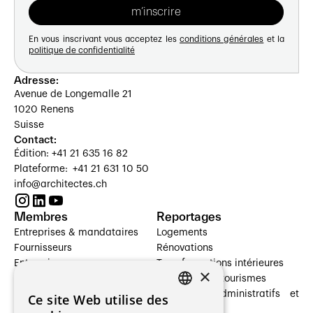
En vous inscrivant vous acceptez les
conditions générales
et la
politique de confidentialité
Adresse:
Avenue de Longemalle 21
1020 Renens
Suisse
Contact:
Édition: +41 21 635 16 82
Plateforme: +41 21 631 10 50
info@architectes.ch
Membres
Reportages
Entreprises & mandataires
Logements
Fournisseurs
Rénovations
Entreprises
Transformations intérieures
×
Prestataires de services
Hôtelleries et tourismes
Architectes paysagistes
Bâtiments administratifs et
Ce site Web utilise des
FRENCH
Architectes d'intérieur
commerces