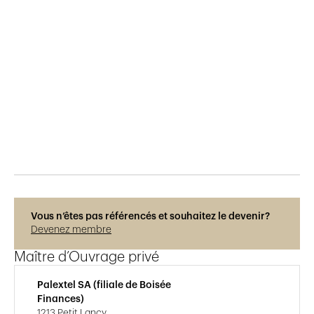
Publié le
6.4.2019
953
vues
Vous n’êtes pas référencés et souhaitez le devenir?
Devenez membre
Maître d’Ouvrage privé
Palextel SA (filiale de Boisée
Finances)
1213 Petit Lancy