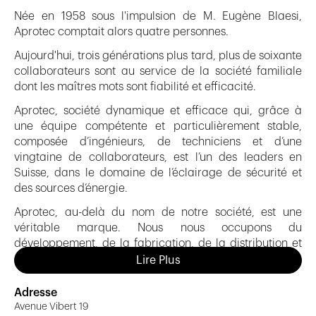
Née en 1958 sous l'impulsion de M. Eugène Blaesi,
Aprotec comptait alors quatre personnes.
Aujourd'hui, trois générations plus tard, plus de soixante
collaborateurs sont au service de la société familiale
dont les maîtres mots sont fiabilité et efficacité.
Aprotec, société dynamique et efficace qui, grâce à
une équipe compétente et particulièrement stable,
composée d’ingénieurs, de techniciens et d’une
vingtaine de collaborateurs, est l’un des leaders en
Suisse, dans le domaine de l’éclairage de sécurité et
des sources d’énergie.
Aprotec, au-delà du nom de notre société, est une
véritable marque. Nous nous occupons du
développement, de la fabrication, de la distribution et
de la maintenance de tous nos produits. Nous offrons
Lire Plus
ainsi à nos clients un service complet de A à Z des plus
performants et sur mesure.
Adresse
Avenue Vibert 19