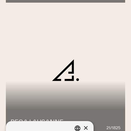
REGA LAUSANNE
×
21/1825
790