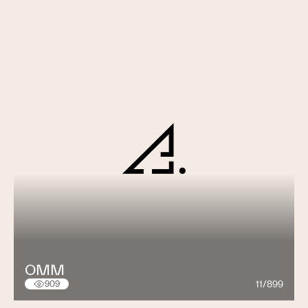
OMM
11/899
909