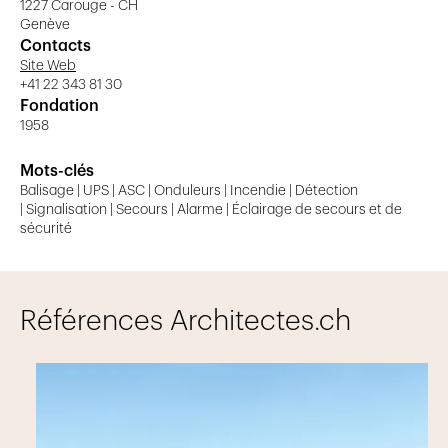
Nos quatre activités
1227 Carouge - CH
Genève
Contacts
Éclairage de secours et de
Site Web
sécurité
+41 22 343 81 30
Fondation
1958
Eclairages autonomes et secourus 24 ou 230V
Mots-clés
Centrales de gestion
Balisage | UPS | ASC | Onduleurs | Incendie | Détection
Balisage
| Signalisation | Secours | Alarme | Éclairage de secours et de
Lampes portables
sécurité
Centre d'énergie
Références Architectes.ch
Armoires d'énergie pour éclairage de sécurité
Systèmes d'alarme-évacuation
Sonorisation
Alimentation sans coupure