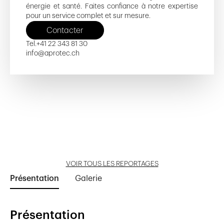
énergie et santé. Faites confiance à notre expertise
pour un service complet et sur mesure.
Contacter
Tel.
+41 22 343 81 30
info@aprotec.ch
Centre d'Instruction des Troupes de
Quartier de l'Étang - Îlot A
Le Clos de Garmaise
Espace Tourbillon
Mission permanente de l'Inde
Sauvetage à Epeisses
Ouvrir reportage
Ouvrir reportage
Ouvrir reportage
Ouvrir reportage
Ouvrir reportage
VOIR TOUS LES REPORTAGES
Présentation
Galerie
Présentation