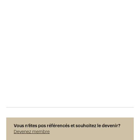
Publié le
28.2.2017
684
vues
Vous n’êtes pas référencés et souhaitez le devenir?
Devenez membre