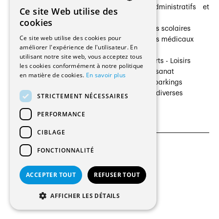
Architectes paysagistes
Bâtiments administratifs et
Ce site Web utilise des
FRENCH
Architectes d'intérieur
commerces
cookies
Architectes
Établissements scolaires
GERMAN
Ce site web utilise des cookies pour
Entreprises générales
Établissements médicaux
améliorer l'expérience de l'utilisateur. En
Ingénieurs et mandataires
Villas
utilisant notre site web, vous acceptez tous
Installateurs
Cultures - Sports - Loisirs
les cookies conformément à notre politique
Fabricants / Fournisseurs
Industrie - Artisanat
en matière de cookies.
En savoir plus
Maître d’Ouvrage
Transports et parkings
Régies immobilières
Constructions diverses
STRICTEMENT NÉCESSAIRES
Gestion PPE
PERFORMANCE
CIBLAGE
FONCTIONNALITÉ
CGU et Politique de confidentialités
Paramètres des cookies
ACCEPTER TOUT
REFUSER TOUT
© 2026 Tous droits réservés
AFFICHER LES DÉTAILS