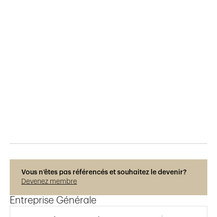
Publié le
15.12.2018
1'303
vues
Vous n’êtes pas référencés et souhaitez le devenir?
Devenez membre
Entreprise Générale