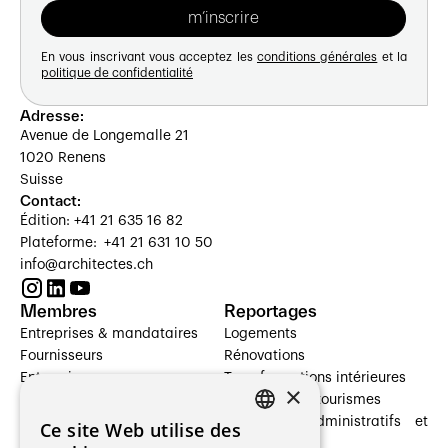
En vous inscrivant vous acceptez les
conditions générales
et la
politique de confidentialité
Adresse:
Avenue de Longemalle 21
1020 Renens
Suisse
Contact:
Édition: +41 21 635 16 82
Plateforme: +41 21 631 10 50
info@architectes.ch
Membres
Reportages
Entreprises & mandataires
Logements
Fournisseurs
Rénovations
Entreprises
Transformations intérieures
×
Prestataires de services
Hôtelleries et tourismes
Architectes paysagistes
Bâtiments administratifs et
Ce site Web utilise des
FRENCH
Architectes d'intérieur
commerces