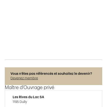
Publié le
19.8.2021
432
vues
Vous n’êtes pas référencés et souhaitez le devenir?
Devenez membre
Maître d’Ouvrage privé
Les Rives du Lac SA
1195 Dully