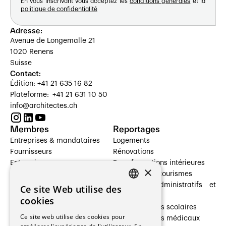
En vous inscrivant vous acceptez les
conditions générales
et la
politique de confidentialité
Adresse:
Avenue de Longemalle 21
1020 Renens
Suisse
Contact:
Édition: +41 21 635 16 82
Plateforme: +41 21 631 10 50
info@architectes.ch
Membres
Reportages
Entreprises & mandataires
Logements
Fournisseurs
Rénovations
Entreprises
Transformations intérieures
×
Prestataires de services
Hôtelleries et tourismes
Architectes paysagistes
Bâtiments administratifs et
Ce site Web utilise des
FRENCH
Architectes d'intérieur
commerces
cookies
Architectes
Établissements scolaires
GERMAN
Ce site web utilise des cookies pour
Entreprises générales
Établissements médicaux