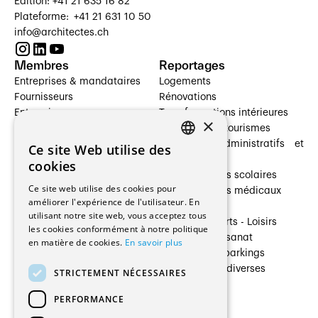
Édition: +41 21 635 16 82
Plateforme: +41 21 631 10 50
info@architectes.ch
Membres
Reportages
Entreprises & mandataires
Logements
Fournisseurs
Rénovations
Entreprises
Transformations intérieures
×
Prestataires de services
Hôtelleries et tourismes
Architectes paysagistes
Bâtiments administratifs et
Ce site Web utilise des
FRENCH
Architectes d'intérieur
commerces
cookies
Architectes
Établissements scolaires
GERMAN
Ce site web utilise des cookies pour
Entreprises générales
Établissements médicaux
améliorer l'expérience de l'utilisateur. En
Ingénieurs et mandataires
Villas
utilisant notre site web, vous acceptez tous
Installateurs
Cultures - Sports - Loisirs
les cookies conformément à notre politique
Fabricants / Fournisseurs
Industrie - Artisanat
en matière de cookies.
En savoir plus
Maître d’Ouvrage
Transports et parkings
Régies immobilières
Constructions diverses
STRICTEMENT NÉCESSAIRES
Gestion PPE
PERFORMANCE