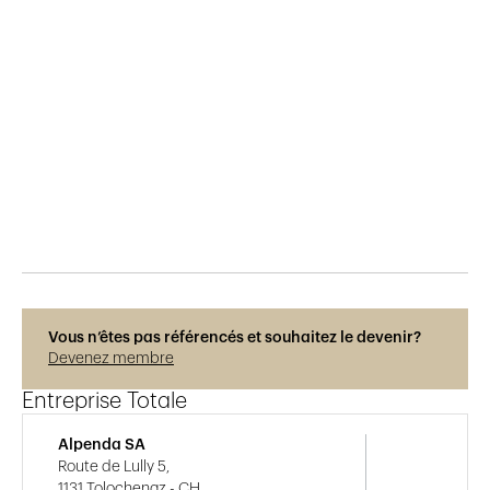
Publié le
6.8.2019
902
vues
Vous n’êtes pas référencés et souhaitez le devenir?
Devenez membre
Entreprise Totale
Alpenda SA
Route de Lully 5,
1131 Tolochenaz - CH