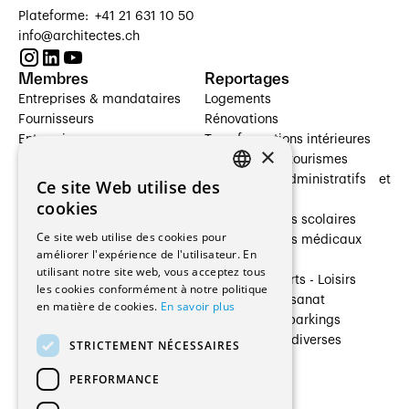
Plateforme: +41 21 631 10 50
info@architectes.ch
Membres
Reportages
Entreprises & mandataires
Logements
Fournisseurs
Rénovations
Entreprises
Transformations intérieures
×
Prestataires de services
Hôtelleries et tourismes
Architectes paysagistes
Bâtiments administratifs et
Ce site Web utilise des
FRENCH
Architectes d'intérieur
commerces
cookies
Architectes
Établissements scolaires
GERMAN
Ce site web utilise des cookies pour
Entreprises générales
Établissements médicaux
améliorer l'expérience de l'utilisateur. En
Ingénieurs et mandataires
Villas
utilisant notre site web, vous acceptez tous
Installateurs
Cultures - Sports - Loisirs
les cookies conformément à notre politique
Fabricants / Fournisseurs
Industrie - Artisanat
en matière de cookies.
En savoir plus
Maître d’Ouvrage
Transports et parkings
Régies immobilières
Constructions diverses
STRICTEMENT NÉCESSAIRES
Gestion PPE
PERFORMANCE