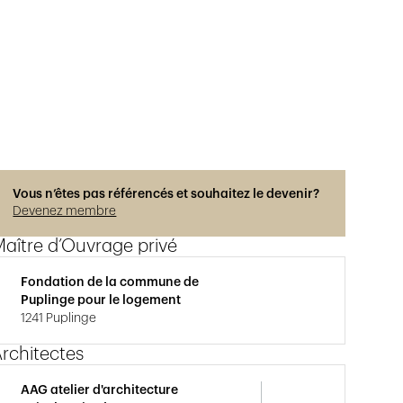
Photos © Hélène Maria
Vous n’êtes pas référencés et souhaitez le devenir?
Devenez membre
aître d’Ouvrage privé
Fondation de la commune de
Puplinge pour le logement
1241 Puplinge
rchitectes
AAG atelier d'architecture