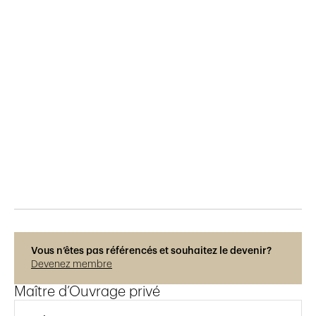
Publié le
8.11.2016
852
vues
Vous n’êtes pas référencés et souhaitez le devenir?
Devenez membre
Maître d’Ouvrage privé