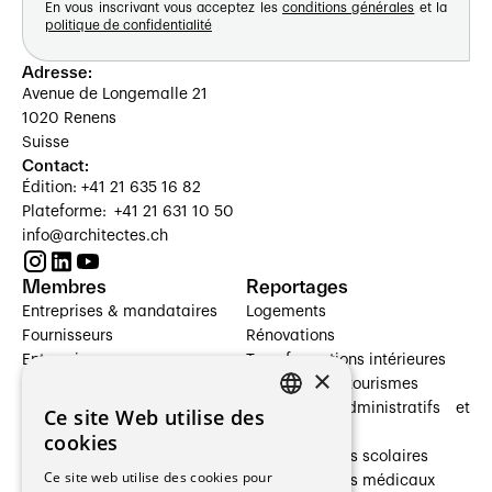
En vous inscrivant vous acceptez les
conditions générales
et la
politique de confidentialité
Adresse:
Avenue de Longemalle 21
1020 Renens
Suisse
Contact:
Édition: +41 21 635 16 82
Plateforme: +41 21 631 10 50
info@architectes.ch
Membres
Reportages
Entreprises & mandataires
Logements
Fournisseurs
Rénovations
Entreprises
Transformations intérieures
×
Prestataires de services
Hôtelleries et tourismes
Architectes paysagistes
Bâtiments administratifs et
Ce site Web utilise des
FRENCH
Architectes d'intérieur
commerces
cookies
Architectes
Établissements scolaires
GERMAN
Ce site web utilise des cookies pour
Entreprises générales
Établissements médicaux