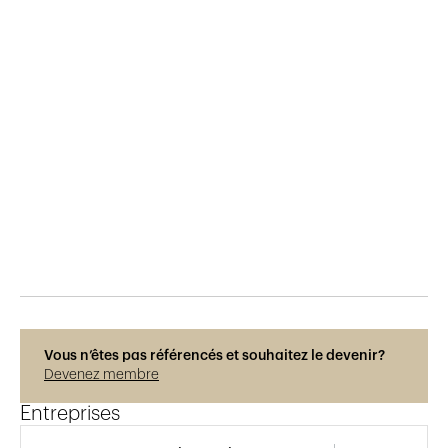
Publié le
14.4.2017
629
vues
Vous n’êtes pas référencés et souhaitez le devenir?
Devenez membre
Entreprises