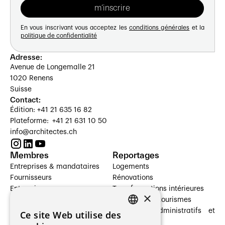
En vous inscrivant vous acceptez les
conditions générales
et la
politique de confidentialité
Adresse:
Avenue de Longemalle 21
1020 Renens
Suisse
Contact:
Édition: +41 21 635 16 82
Plateforme: +41 21 631 10 50
info@architectes.ch
Membres
Reportages
Entreprises & mandataires
Logements
Fournisseurs
Rénovations
Entreprises
Transformations intérieures
×
Prestataires de services
Hôtelleries et tourismes
Architectes paysagistes
Bâtiments administratifs et
Ce site Web utilise des
FRENCH
Architectes d'intérieur
commerces