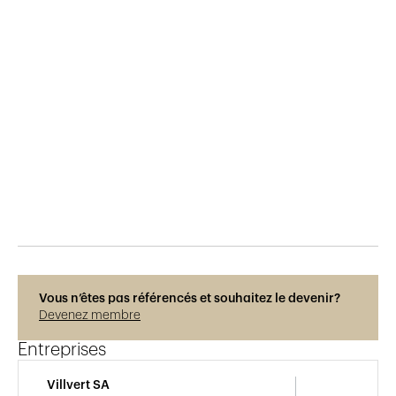
Publié le
14.9.2017
1'336
vues
Vous n’êtes pas référencés et souhaitez le devenir?
Devenez membre
Entreprises
Villvert SA