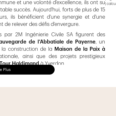
mune et une volonté d’excellence, ils ont su
| calcu
table succès. Aujourd'hui, forts de plus de 15
rs, ils bénéficient d'une synergie et d'une
t de relever des défis d'envergure.
s par 2M Ingénierie Civile SA figurent des
auvegarde de l’Abbatiale de Payerne
, un
, la construction de la
Maison de la Paix à
tionale, ainsi que des projets prestigieux
Tour Haldimand
à Yverdon.
re Plus
laborateurs
, qui conjuguent expertise et
 projets les plus complexes. Les activités de
rincipalement sur le
dimensionnement des
al et bois.
pproche axée sur la recherche de solutions
 su gagner la confiance des architectes et des