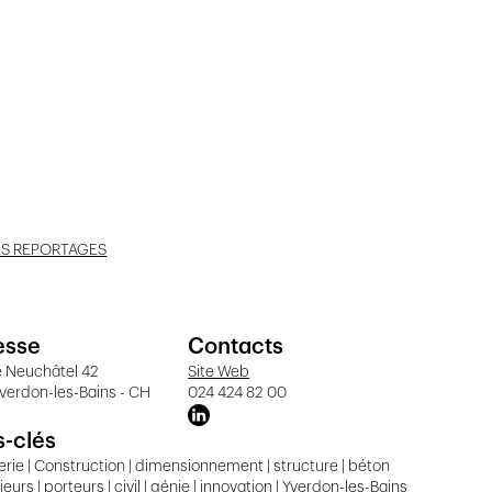
ES REPORTAGES
esse
Contacts
e Neuchâtel 42
Site Web
verdon-les-Bains - CH
024 424 82 00
-clés
erie | Construction | dimensionnement | structure | béton
ieurs | porteurs | civil | génie | innovation | Yverdon-les-Bains