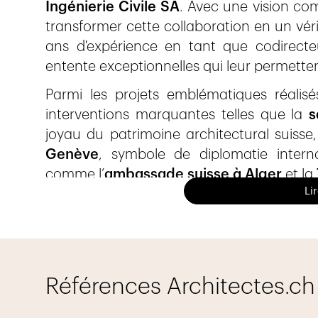
Ingénierie Civile SA
. Avec une vision com
transformer cette collaboration en un véri
ans d'expérience en tant que codirecteu
entente exceptionnelles qui leur permetten
Parmi les projets emblématiques réalisé
interventions marquantes telles que la
s
joyau du patrimoine architectural suisse
Genève
, symbole de diplomatie interna
comme l’
ambassade suisse à Alger
et la
Li
Le bureau compte aujourd’hui
11 col
polyvalence pour répondre aux besoins des
2M Ingénierie Civile SA
se concentrent p
structures porteuses
en béton, pierre, mét
Références Architectes.ch
Grâce à une solide expérience et une a
simples, efficaces et adaptées, l’équipe a