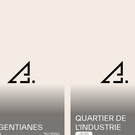
er
souplesse, pragmatisme et créativité
fait
ite de projets de toute envergure.
QUARTIER DE
 GENTIANES
L'INDUSTRIE
35/3560
113