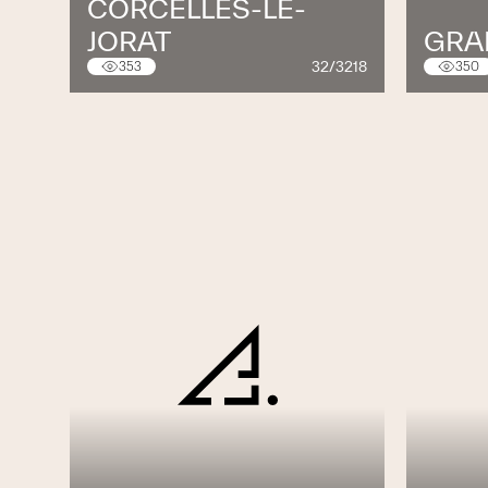
CORCELLES-LE-
JORAT
GRA
32/3218
353
350