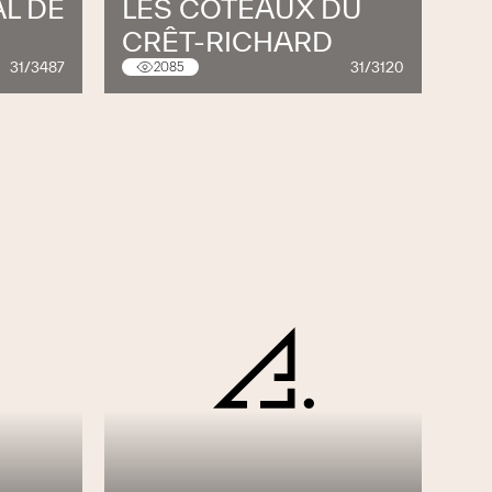
L DE
LES COTEAUX DU
CRÊT-RICHARD
31/3487
31/3120
2085