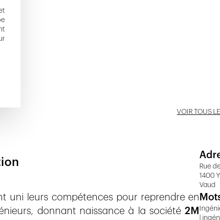
et
pe
nt
ur
VOIR TOUS L
Adr
tion
Rue d
1400 Y
Vaud
ont uni leurs compétences pour reprendre en
Mots
Ingéni
ngénieurs, donnant naissance à la société
2M
| ingén