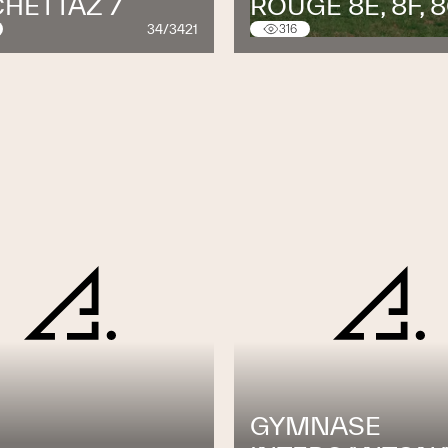
HETTAZ 7
ROUGE 8E, 8F, 
34/3421
316
GYMNASE