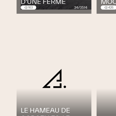
D'UNE FERME
MOC
34/3514
163
426
LE HAMEAU DE