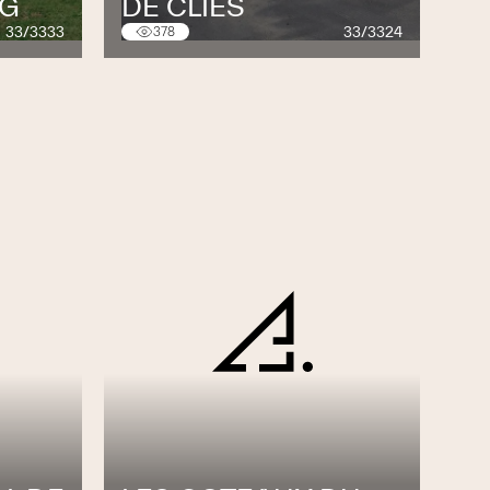
8G
DE CLIES
33/3333
33/3324
378