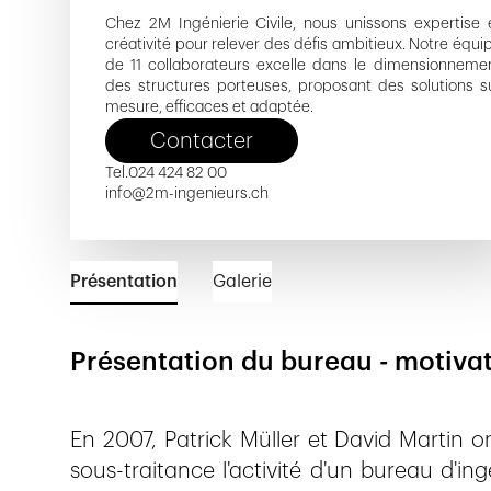
Chez 2M Ingénierie Civile, nous unissons expertise 
créativité pour relever des défis ambitieux. Notre équi
de 11 collaborateurs excelle dans le dimensionneme
des structures porteuses, proposant des solutions s
mesure, efficaces et adaptée.
Contacter
Tel.
024 424 82 00
info@2m-ingenieurs.ch
Présentation
Galerie
Présentation du bureau - motiva
En 2007, Patrick Müller et David Martin 
sous-traitance l'activité d'un bureau d'i