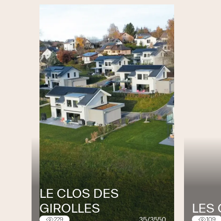
entreprises générales. Leur capacité à alli
d’eux un partenaire précieux dans la réuss
LE CLOS DES
GIROLLES
LES
35/3550
229
109