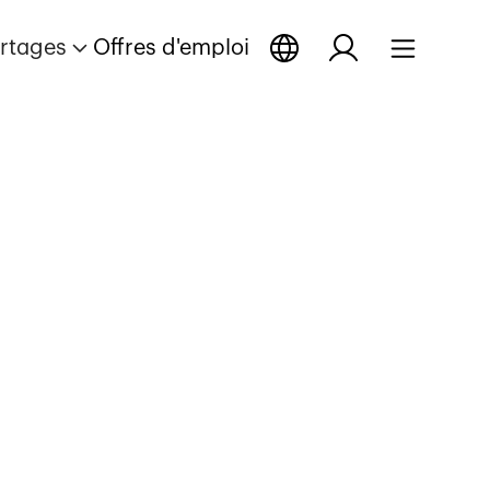
rtages
Offres d'emploi
age
ortage
portage
uvrir reportage