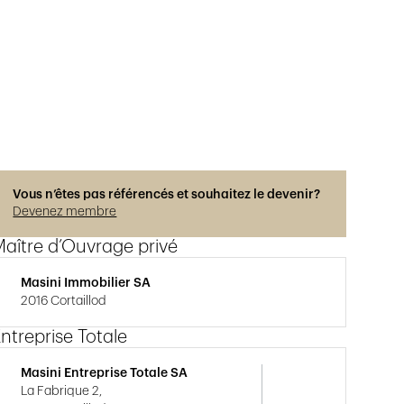
Photos © Adrien Barakat
Vous n’êtes pas référencés et souhaitez le devenir?
Devenez membre
aître d’Ouvrage privé
Masini Immobilier SA
2016 Cortaillod
ntreprise Totale
Masini Entreprise Totale SA
La Fabrique 2,