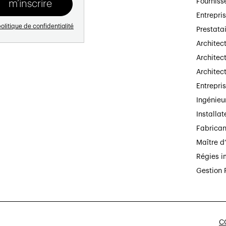
Fourniss
Entrepri
olitique de confidentialité
Prestata
Architec
Architect
Architec
Entrepri
Ingénieu
Installat
Fabrican
Maître d
Régies i
Gestion 
CG