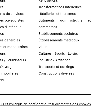
eurs
Rénovations
ses
Transformations intérieures
ires de services
Hôtelleries et tourismes
tes paysagistes
Bâtiments administratifs et
es d'intérieur
commerces
tes
Établissements scolaires
ses générales
Établissements médicaux
rs et mandataires
Villas
eurs
Cultures - Sports - Loisirs
ts / Fournisseurs
Industrie - Artisanat
’Ouvrage
Transports et parkings
mmobilières
Constructions diverses
PPE
U et Politique de confidentialités
Paramètres des cookies