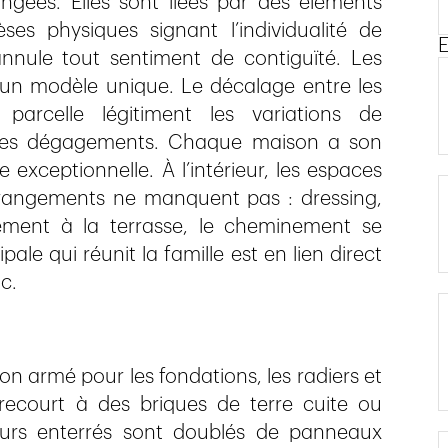
angées. Elles sont liées par des éléments
s physiques signant l’individualité de
E
nnule tout sentiment de contiguïté. Les
d’un modèle unique. Le décalage entre les
rcelle légitiment les variations de
 des dégagements. Chaque maison a son
 exceptionnelle. À l’intérieur, les espaces
s rangements ne manquent pas : dressing,
gement à la terrasse, le cheminement se
ale qui réunit la famille est en lien direct
c.
n armé pour les fondations, les radiers et
ecourt à des briques de terre cuite ou
murs enterrés sont doublés de panneaux