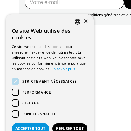
En vous inscrivant vous acceptez les
conditions générales
et la
p
×
Adresse:
Ce site Web utilise des
FRENCH
Avenue de Longemalle 21
cookies
1020 Renens
GERMAN
Ce site web utilise des cookies pour
Suisse
améliorer l'expérience de l'utilisateur. En
Contact:
utilisant notre site web, vous acceptez tous
Édition: +41 21 635 16 82
les cookies conformément à notre politique
Plateforme: +41 21 631 10 50
en matière de cookies.
En savoir plus
info@architectes.ch
STRICTEMENT NÉCESSAIRES
PERFORMANCE
CIBLAGE
FONCTIONNALITÉ
ACCEPTER TOUT
REFUSER TOUT
© 2026 Tous droits réservés