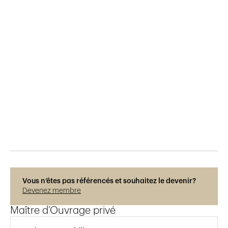
Publié le
30.5.2015
1'441
vues
Vous n’êtes pas référencés et souhaitez le devenir?
Devenez membre
Maître d’Ouvrage privé