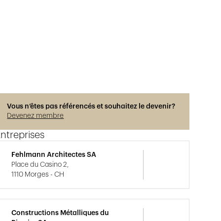
Vous n’êtes pas référencés et souhaitez le devenir?
Devenez membre
ntreprises
Fehlmann Architectes SA
Place du Casino 2,
1110 Morges - CH
Constructions Métalliques du