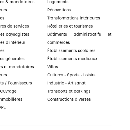
ses & mandataires
Logements
eurs
Rénovations
ses
Transformations intérieures
ires de services
Hôtelleries et tourismes
tes paysagistes
Bâtiments administratifs et
es d'intérieur
commerces
tes
Établissements scolaires
ses générales
Établissements médicaux
rs et mandataires
Villas
eurs
Cultures - Sports - Loisirs
ts / Fournisseurs
Industrie - Artisanat
’Ouvrage
Transports et parkings
mmobilières
Constructions diverses
PPE