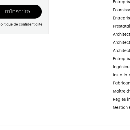
Entrepri
Fourniss
Entrepri
olitique de confidentialité
Prestata
Architec
Architect
Architec
Entrepri
Ingénieu
Installat
Fabrican
Maître d
Régies i
Gestion 