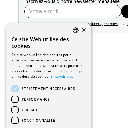
Inscrivez-vous à notre newsletter mensuelle
En vous inscrivant vous acceptez les
conditions générales
et la
p
×
Adresse:
Ce site Web utilise des
FRENCH
Avenue de Longemalle 21
cookies
1020 Renens
GERMAN
Ce site web utilise des cookies pour
Suisse
améliorer l'expérience de l'utilisateur. En
Contact:
utilisant notre site web, vous acceptez tous
Édition: +41 21 635 16 82
les cookies conformément à notre politique
Plateforme: +41 21 631 10 50
en matière de cookies.
En savoir plus
info@architectes.ch
STRICTEMENT NÉCESSAIRES
PERFORMANCE
CIBLAGE
FONCTIONNALITÉ