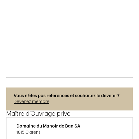
Publié le
6.4.2019
2'274
vues
Vous n’êtes pas référencés et souhaitez le devenir?
Devenez membre
Maître d’Ouvrage privé
Domaine du Manoir de Ban SA
1815 Clarens