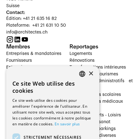
Suisse
Contact:
Édition: +41 21 635 16 82
Plateforme: +41 21 631 10 50
info@architectes.ch
Membres
Reportages
Entreprises & mandataires
Logements
Fournisseurs
Rénovations
Entreprises
Transformations intérieures
×
Prestataires de services
Hôtelleries et tourismes
Architectes paysagistes
Bâtiments administratifs et
Ce site Web utilise des
FRENCH
Architectes d'intérieur
commerces
cookies
Architectes
Établissements scolaires
GERMAN
Ce site web utilise des cookies pour
Entreprises générales
Établissements médicaux
améliorer l'expérience de l'utilisateur. En
Ingénieurs et mandataires
Villas
utilisant notre site web, vous acceptez tous
Installateurs
Cultures - Sports - Loisirs
les cookies conformément à notre politique
Fabricants / Fournisseurs
Industrie - Artisanat
en matière de cookies.
En savoir plus
Maître d’Ouvrage
Transports et parkings
Régies immobilières
Constructions diverses
STRICTEMENT NÉCESSAIRES