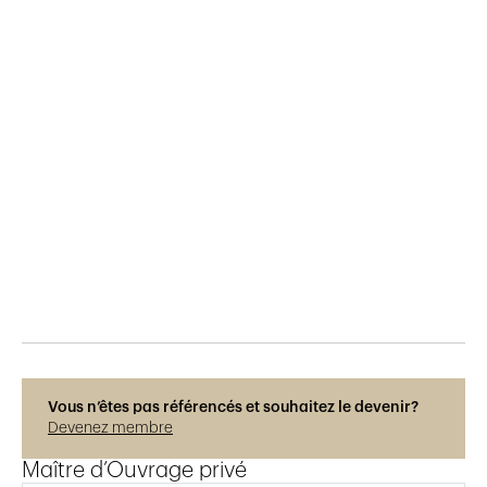
Publié le
18.2.2026
133
vues
Photos © René Dürr
Vous n’êtes pas référencés et souhaitez le devenir?
Devenez membre
Maître d’Ouvrage privé