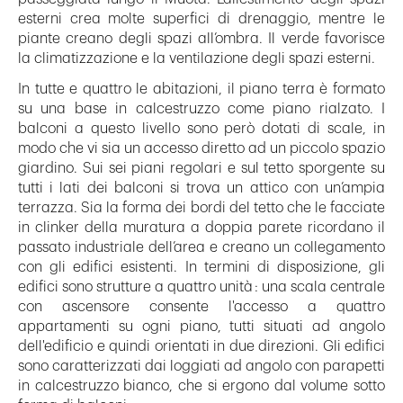
esterni crea molte superfici di drenaggio, mentre le
piante creano degli spazi all’ombra. Il verde favorisce
la climatizzazione e la ventilazione degli spazi esterni.
In tutte e quattro le abitazioni, il piano terra è formato
su una base in calcestruzzo come piano rialzato. I
balconi a questo livello sono però dotati di scale, in
modo che vi sia un accesso diretto ad un piccolo spazio
giardino. Sui sei piani regolari e sul tetto sporgente su
tutti i lati dei balconi si trova un attico con un’ampia
terrazza. Sia la forma dei bordi del tetto che le facciate
in clinker della muratura a doppia parete ricordano il
passato industriale dell’area e creano un collegamento
con gli edifici esistenti. In termini di disposizione, gli
edifici sono strutture a quattro unità : una scala centrale
con ascensore consente l'accesso a quattro
appartamenti su ogni piano, tutti situati ad angolo
dell'edificio e quindi orientati in due direzioni. Gli edifici
sono caratterizzati dai loggiati ad angolo con parapetti
in calcestruzzo bianco, che si ergono dal volume sotto