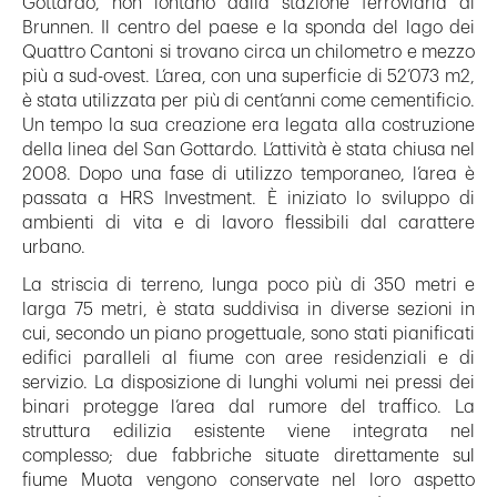
Gottardo, non lontano dalla stazione ferroviaria di
Brunnen. Il centro del paese e la sponda del lago dei
Quattro Cantoni si trovano circa un chilometro e mezzo
più a sud-ovest. L’area, con una superficie di 52’073 m2,
è stata utilizzata per più di cent’anni come cementificio.
Un tempo la sua creazione era legata alla costruzione
della linea del San Gottardo. L’attività è stata chiusa nel
2008. Dopo una fase di utilizzo temporaneo, l’area è
passata a HRS Investment. È iniziato lo sviluppo di
ambienti di vita e di lavoro flessibili dal carattere
urbano.
La striscia di terreno, lunga poco più di 350 metri e
larga 75 metri, è stata suddivisa in diverse sezioni in
cui, secondo un piano progettuale, sono stati pianificati
edifici paralleli al fiume con aree residenziali e di
servizio. La disposizione di lunghi volumi nei pressi dei
binari protegge l’area dal rumore del traffico. La
struttura edilizia esistente viene integrata nel
complesso; due fabbriche situate direttamente sul
fiume Muota vengono conservate nel loro aspetto