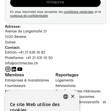
En vous inscrivant vous acceptez les
conditions générales
et la
politique de confidentialité
Adresse:
Avenue de Longemalle 21
1020 Renens
Suisse
Contact:
Édition: +41 21 635 16 82
Plateforme: +41 21 631 10 50
info@architectes.ch
Membres
Reportages
Entreprises & mandataires
Logements
Fournisseurs
Rénovations
Entreprises
Transformations intérieures
×
Prestataires de services
Hôtelleries et tourismes
Architectes paysagistes
Bâtiments administratifs et
Ce site Web utilise des
FRENCH
Architectes d'intérieur
commerces
cookies