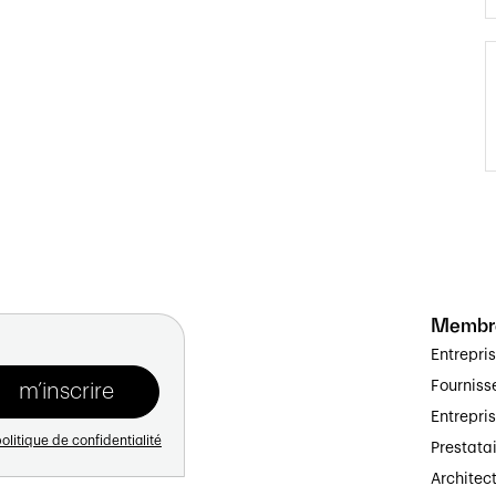
Membr
Entrepri
Fourniss
Entrepri
olitique de confidentialité
Prestata
Architec