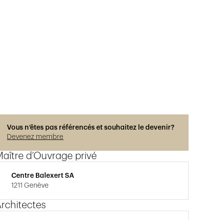
Vous n’êtes pas référencés et souhaitez le devenir?
Devenez membre
aître d’Ouvrage privé
Centre Balexert SA
1211 Genève
rchitectes