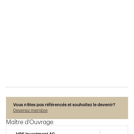
Publié le
14.7.2023
268
vues
Photos © René Dürr
Vous n’êtes pas référencés et souhaitez le devenir?
Devenez membre
Maître d’Ouvrage