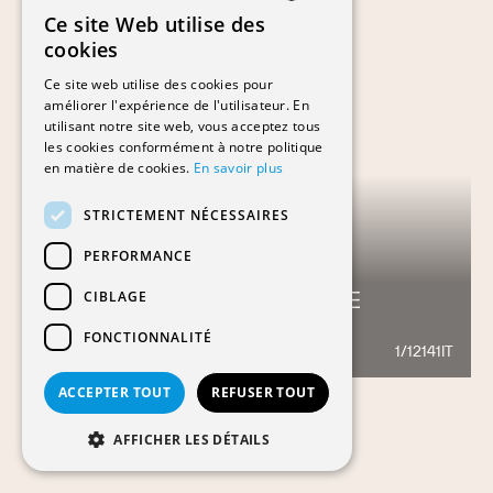
Ce site Web utilise des
FRENCH
cookies
GERMAN
Ce site web utilise des cookies pour
améliorer l'expérience de l'utilisateur. En
utilisant notre site web, vous acceptez tous
les cookies conformément à notre politique
en matière de cookies.
En savoir plus
STRICTEMENT NÉCESSAIRES
PERFORMANCE
COMPLESSO RESIDENZIALE
CIBLAGE
NEUALTWIL (1. TAPPA)
FONCTIONNALITÉ
1/12141IT
245
ACCEPTER TOUT
REFUSER TOUT
AFFICHER LES DÉTAILS