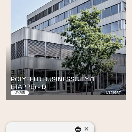
POLYFELD BUSINESSCITY (1.
ETAPPE) - D
1/12145D
265
×