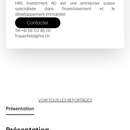
HRS Investment AG est une entreprise suisse
spécialisée dans l'investissement et le
développement immobilier.
Contacter
Tel.
+41 58 122 85 00
frauenfeld@hrs.ch
Weiherstrasse - IT
Weiherstrasse - F
Weiherstrasse - D
La Myonaz
Les Valangines 19
Ouvrir reportage
Ouvrir reportage
Ouvrir reportage
Ouvrir reportage
Ouvrir reportage
VOIR TOUS LES REPORTAGES
Présentation