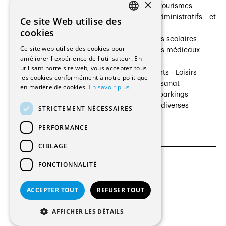
×
Prestataires de services
Hôtelleries et tourismes
Architectes paysagistes
Bâtiments administratifs et
Ce site Web utilise des
FRENCH
Architectes d'intérieur
commerces
cookies
Architectes
Établissements scolaires
GERMAN
Ce site web utilise des cookies pour
Entreprises générales
Établissements médicaux
améliorer l'expérience de l'utilisateur. En
Ingénieurs et mandataires
Villas
utilisant notre site web, vous acceptez tous
Installateurs
Cultures - Sports - Loisirs
les cookies conformément à notre politique
Fabricants / Fournisseurs
Industrie - Artisanat
en matière de cookies.
En savoir plus
Maître d’Ouvrage
Transports et parkings
Régies immobilières
Constructions diverses
STRICTEMENT NÉCESSAIRES
Gestion PPE
PERFORMANCE
CIBLAGE
FONCTIONNALITÉ
CGU et Politique de confidentialités
Paramètres des cookies
ACCEPTER TOUT
REFUSER TOUT
© 2026 Tous droits réservés
AFFICHER LES DÉTAILS