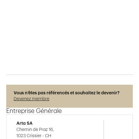
Publié le
8.12.2018
678
vues
Vous n’êtes pas référencés et souhaitez le devenir?
Devenez membre
Entreprise Générale
Arta SA
Chemin de Praz 16,
1023 Crissier - CH