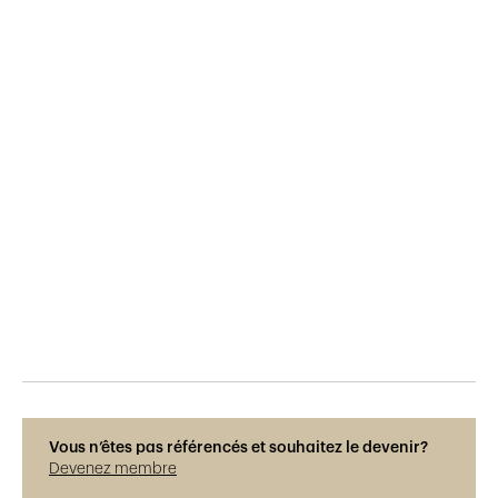
Publié le
14.7.2016
928
vues
Vous n’êtes pas référencés et souhaitez le devenir?
Devenez membre