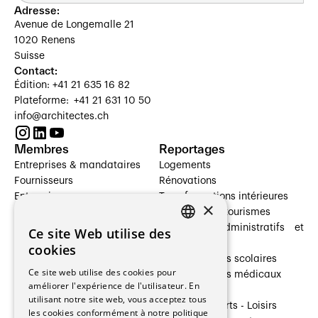
Adresse:
Avenue de Longemalle 21
1020 Renens
Suisse
Contact:
Édition: +41 21 635 16 82
Plateforme: +41 21 631 10 50
info@architectes.ch
Membres
Reportages
Entreprises & mandataires
Logements
Fournisseurs
Rénovations
Entreprises
Transformations intérieures
×
Prestataires de services
Hôtelleries et tourismes
Architectes paysagistes
Bâtiments administratifs et
Ce site Web utilise des
FRENCH
Architectes d'intérieur
commerces
cookies
Architectes
Établissements scolaires
GERMAN
Ce site web utilise des cookies pour
Entreprises générales
Établissements médicaux
améliorer l'expérience de l'utilisateur. En
Ingénieurs et mandataires
Villas
utilisant notre site web, vous acceptez tous
Installateurs
Cultures - Sports - Loisirs
les cookies conformément à notre politique