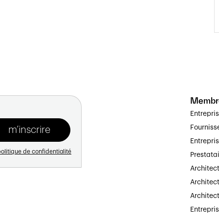
Membr
Entrepri
Fourniss
Entrepri
olitique de confidentialité
Prestata
Architec
Architect
Architec
Entrepri