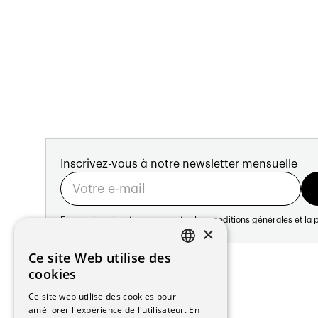
Inscrivez-vous à notre newsletter mensuelle
En vous inscrivant vous acceptez les
conditions générales
et la
p
×
Adresse:
Ce site Web utilise des
FRENCH
Avenue de Longemalle 21
cookies
1020 Renens
GERMAN
Ce site web utilise des cookies pour
Suisse
améliorer l'expérience de l'utilisateur. En
Contact: