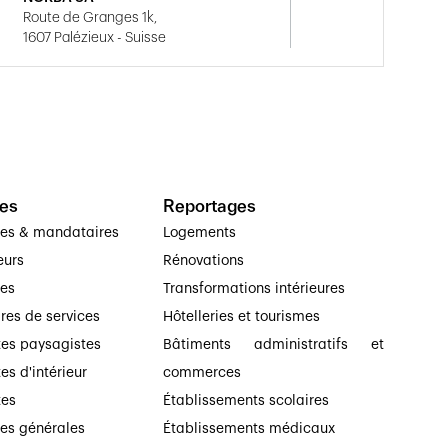
Route de Granges 1k,
1607 Palézieux - Suisse
es
Reportages
ses & mandataires
Logements
eurs
Rénovations
ses
Transformations intérieures
ires de services
Hôtelleries et tourismes
tes paysagistes
Bâtiments administratifs et
es d'intérieur
commerces
tes
Établissements scolaires
ses générales
Établissements médicaux