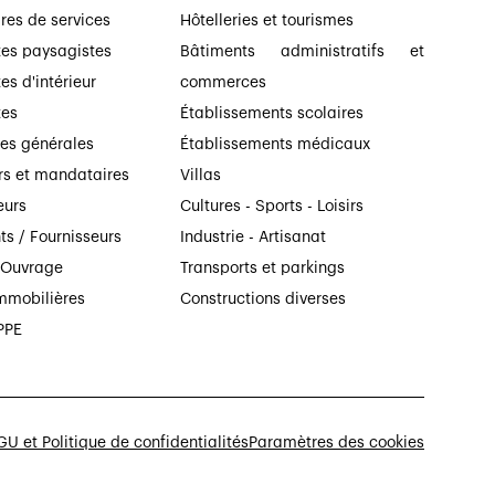
ires de services
Hôtelleries et tourismes
tes paysagistes
Bâtiments administratifs et
es d'intérieur
commerces
tes
Établissements scolaires
ses générales
Établissements médicaux
rs et mandataires
Villas
eurs
Cultures - Sports - Loisirs
ts / Fournisseurs
Industrie - Artisanat
’Ouvrage
Transports et parkings
mmobilières
Constructions diverses
PPE
U et Politique de confidentialités
Paramètres des cookies