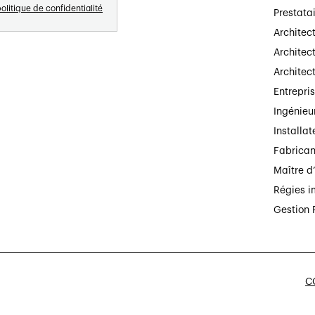
olitique de confidentialité
Prestata
Architec
Architect
Architec
Entrepri
Ingénieu
Installat
Fabrican
Maître d
Régies i
Gestion 
CG