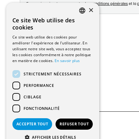
En vous inscrivant vous acceptez les
conditions générales
et la
p
×
Adresse:
Ce site Web utilise des
FRENCH
Avenue de Longemalle 21
cookies
1020 Renens
GERMAN
Ce site web utilise des cookies pour
Suisse
améliorer l'expérience de l'utilisateur. En
Contact:
utilisant notre site web, vous acceptez tous
Édition: +41 21 635 16 82
les cookies conformément à notre politique
Plateforme: +41 21 631 10 50
en matière de cookies.
En savoir plus
info@architectes.ch
STRICTEMENT NÉCESSAIRES
PERFORMANCE
CIBLAGE
FONCTIONNALITÉ
ACCEPTER TOUT
REFUSER TOUT
© 2026 Tous droits réservés
AFFICHER LES DÉTAILS