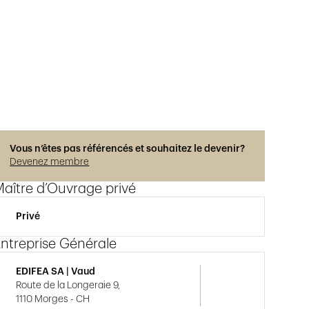
Vous n’êtes pas référencés et souhaitez le devenir?
Devenez membre
aître d’Ouvrage privé
Privé
ntreprise Générale
EDIFEA SA | Vaud
Route de la Longeraie 9,
1110 Morges - CH