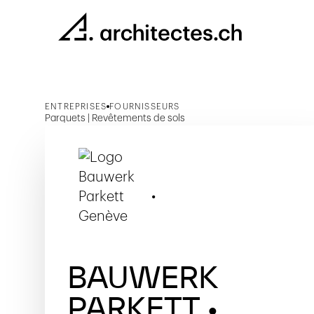
ENTREPRISES
FOURNISSEURS
Parquets | Revêtements de sols
BAUWERK
PARKETT •