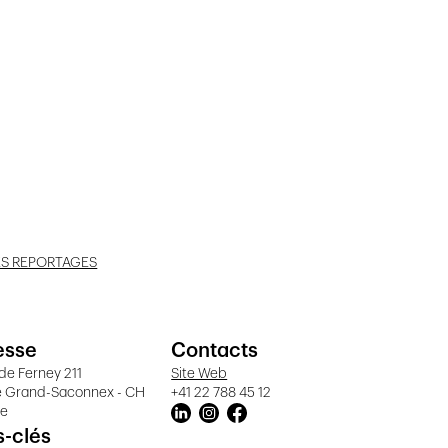
ES REPORTAGES
esse
Contacts
de Ferney 211
Site Web
e Grand-Saconnex - CH
+41 22 788 45 12
ve
-clés