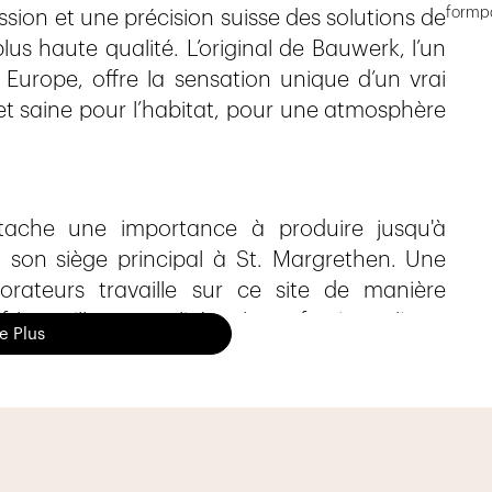
formpa
sion et une précision suisse des solutions de
us haute qualité. L’original de Bauwerk, l’un
Europe, offre la sensation unique d’un vrai
et saine pour l’habitat, pour une atmosphère
tache une importance à produire jusqu'à
à son siège principal à St. Margrethen. Une
orateurs travaille sur ce site de manière
 la meilleure qualité et le professionnalisme
re Plus
otre cadre de vie est essentielle. En apposant
t ce que Bauwerk Parkett en tant que premier