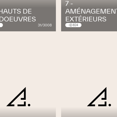
für Bauherren und deren Familien: Bauwerk-
7 -
ch verbaut werden und sorgen für einen
 HAUTS DE
AMÉNAGEMEN
.
DOEUVRES
EXTÉRIEURS
31/3008
824
erbesserte Lebensqualität. Ein hochwertiges,
werk wird höchsten Ansprüchen gerecht und
Wohnqualität. Bereits bei der Auswahl der
: Die Verwendung von Holz aus kontrollierter
vorhandenen Rohmaterials sowie der Einsatz
d für uns selbstverständlich.
adition und Technologie, gewährleisten wir
enden Qualitätskontrollen stellen wir sicher,
ndards einhalten können. Dazu gehört
le durch erfahrene Mitarbeitende in unseren