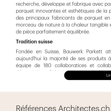
recherche, développe et fabrique avec pas
parquet innovantes et esthétiques de la pl
des principaux fabricants de parquet en 
morceau de nature à la chaleur tangible 
de pièce parfaitement équilibrée.
Tradition suisse
Fondée en Suisse, Bauwerk Parkett at
aujourd'hui la majorité de ses produits 
équipe de 180 collaboratices et collab
déterminée et fiable, avec comme objectif
Li
réservé à nos clients.
Habitat sain
La qualité de l’air de notre habitat, de n
son label «habitat sain» c’est précisémen
Références Architectes.ch