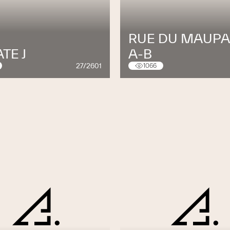
 der ganzen Schweiz
wir Ihnen grossflächig und „in Natura“ unser
RUE DU MAUPA
die sprichwörtliche Bauwerk-Qualität. Unsere
TE J
A-B
ren Besuch und beantworten kompetent alle
27/2601
1066
 reservieren sich vorab telefonisch einen