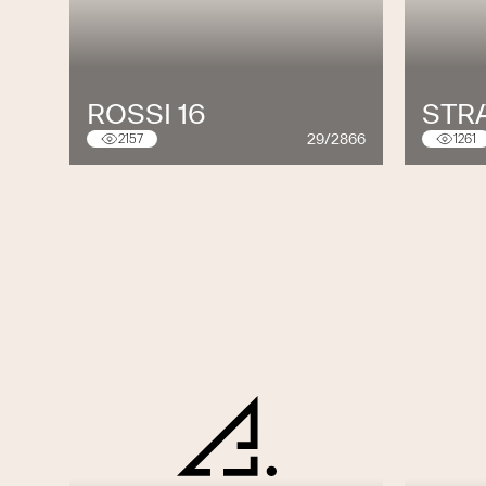
Zehn Bauwerk Parkett-Ausstellungen in
In unseren Parkett-Ausstellungen zeigen 
aktuelles Parkett-Sortiment. Fühlen Sie 
ROSSI 16
STRA
Fachberater:innen freuen sich über Ih
29/2866
2157
1261
Fragen rund um Parkett. Am besten Sie
unverbindlichen Beratungstermin.