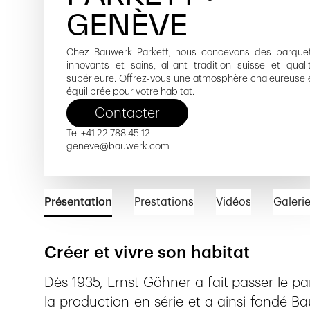
GENÈVE
Chez Bauwerk Parkett, nous concevons des parque
innovants et sains, alliant tradition suisse et quali
supérieure. Offrez-vous une atmosphère chaleureuse 
équilibrée pour votre habitat.
Contacter
Tel.
+41 22 788 45 12
geneve@bauwerk.com
Présentation
Prestations
Vidéos
Galeri
Créer et vivre son habitat
Dès 1935, Ernst Göhner a fait passer le pa
la production en série et a ainsi fondé B