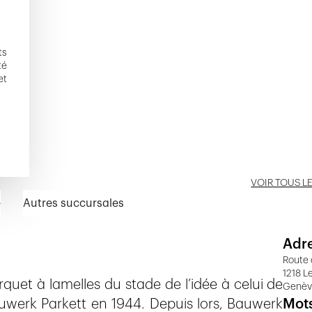
ts
té
et
VOIR TOUS L
e
Autres succursales
Adr
Route 
1218 L
rquet à lamelles du stade de l’idée à celui de
Genè
auwerk Parkett en 1944. Depuis lors, Bauwerk
Mots