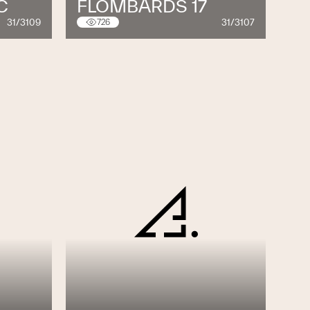
C
FLOMBARDS 17
31/3109
31/3107
726