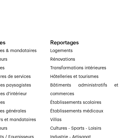
es
Reportages
ses & mandataires
Logements
eurs
Rénovations
ses
Transformations intérieures
ires de services
Hôtelleries et tourismes
tes paysagistes
Bâtiments administratifs et
es d'intérieur
commerces
tes
Établissements scolaires
ses générales
Établissements médicaux
rs et mandataires
Villas
eurs
Cultures - Sports - Loisirs
ts / Fournisseurs
Industrie - Artisanat