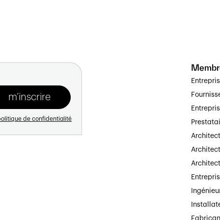
Membr
Entrepri
Fourniss
Entrepri
olitique de confidentialité
Prestata
Architec
Architect
Architec
Entrepri
Ingénieu
Installat
Fabrican