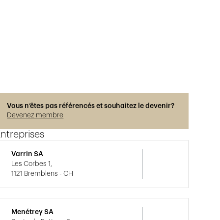
Vous n’êtes pas référencés et souhaitez le devenir?
Devenez membre
ntreprises
Varrin SA
Les Corbes 1,
1121 Bremblens - CH
Menétrey SA