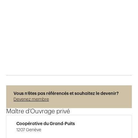
Publié le
11.3.2016
1'578
vues
Vous n’êtes pas référencés et souhaitez le devenir?
Devenez membre
Maître d’Ouvrage privé
Coopérative du Grand-Puits
1207 Genève