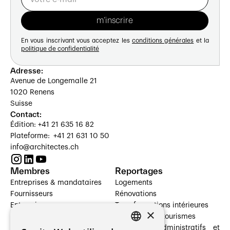
En vous inscrivant vous acceptez les
conditions générales
et la
politique de confidentialité
Adresse:
Avenue de Longemalle 21
1020 Renens
Suisse
Contact:
Édition: +41 21 635 16 82
Plateforme: +41 21 631 10 50
info@architectes.ch
Membres
Reportages
Entreprises & mandataires
Logements
Fournisseurs
Rénovations
Entreprises
Transformations intérieures
×
Prestataires de services
Hôtelleries et tourismes
Architectes paysagistes
Bâtiments administratifs et