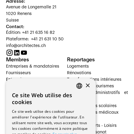
Adresse:
Avenue de Longemalle 21
1020 Renens
Suisse
Contact:
Édition: +41 21 635 16 82
Plateforme: +41 21 631 10 50
info@architectes.ch
Membres
Reportages
Entreprises & mandataires
Logements
Fournisseurs
Rénovations
Entreprises
Transformations intérieures
×
Prestataires de services
Hôtelleries et tourismes
Architectes paysagistes
Bâtiments administratifs et
Ce site Web utilise des
FRENCH
Architectes d'intérieur
commerces
cookies
Architectes
Établissements scolaires
GERMAN
Ce site web utilise des cookies pour
Entreprises générales
Établissements médicaux
améliorer l'expérience de l'utilisateur. En
Ingénieurs et mandataires
Villas
utilisant notre site web, vous acceptez tous
Installateurs
Cultures - Sports - Loisirs
les cookies conformément à notre politique
Fabricants / Fournisseurs
Industrie - Artisanat