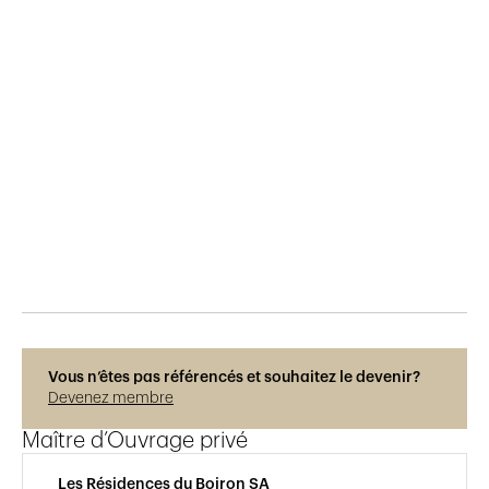
Publié le
29.5.2015
868
vues
Vous n’êtes pas référencés et souhaitez le devenir?
Devenez membre
Maître d’Ouvrage privé
Les Résidences du Boiron SA