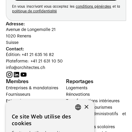
En vous inscrivant vous acceptez les
conditions générales
et la
politique de confidentialité
Adresse:
Avenue de Longemalle 21
1020 Renens
Suisse
Contact:
Édition: +41 21 635 16 82
Plateforme: +41 21 631 10 50
info@architectes.ch
Membres
Reportages
Entreprises & mandataires
Logements
Fournisseurs
Rénovations
Entreprises
Transformations intérieures
×
Prestataires de services
Hôtelleries et tourismes
Architectes paysagistes
Bâtiments administratifs et
Ce site Web utilise des
FRENCH
Architectes d'intérieur
commerces
cookies
Architectes
Établissements scolaires
GERMAN