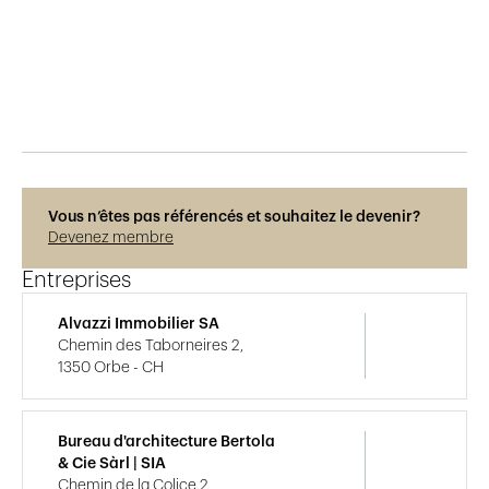
Publié le
22.11.2016
698
vues
Vous n’êtes pas référencés et souhaitez le devenir?
Devenez membre
Entreprises
Alvazzi Immobilier SA
Chemin des Taborneires 2,
1350 Orbe - CH
Bureau d'architecture Bertola
& Cie Sàrl | SIA
Chemin de la Colice 2,