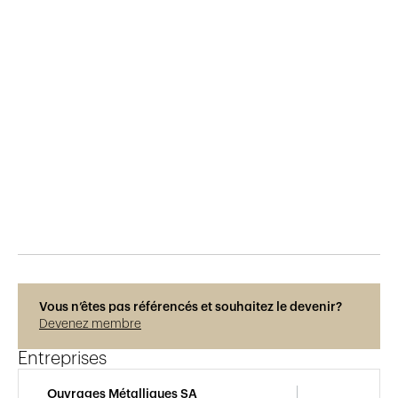
Publié le
29.5.2015
250
vues
Vous n’êtes pas référencés et souhaitez le devenir?
Devenez membre
Entreprises
Ouvrages Métalliques SA