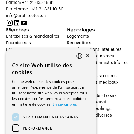
Édition: +41 21 635 16 82
Plateforme: +41 21 631 10 50
info@architectes.ch
Membres
Reportages
Entreprises & mandataires
Logements
Fournisseurs
Rénovations
Entreprises
Transformations intérieures
×
Prestataires de services
Hôtelleries et tourismes
Architectes paysagistes
Bâtiments administratifs et
Ce site Web utilise des
FRENCH
Architectes d'intérieur
commerces
cookies
Architectes
Établissements scolaires
GERMAN
Ce site web utilise des cookies pour
Entreprises générales
Établissements médicaux
améliorer l'expérience de l'utilisateur. En
Ingénieurs et mandataires
Villas
utilisant notre site web, vous acceptez tous
Installateurs
Cultures - Sports - Loisirs
les cookies conformément à notre politique
Fabricants / Fournisseurs
Industrie - Artisanat
en matière de cookies.
En savoir plus
Maître d’Ouvrage
Transports et parkings
Régies immobilières
Constructions diverses
STRICTEMENT NÉCESSAIRES
Gestion PPE
PERFORMANCE