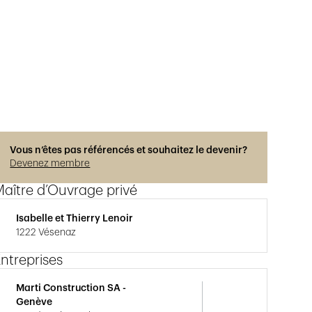
Vous n’êtes pas référencés et souhaitez le devenir?
Devenez membre
aître d’Ouvrage privé
Isabelle et Thierry Lenoir
1222 Vésenaz
ntreprises
Marti Construction SA -
Genève