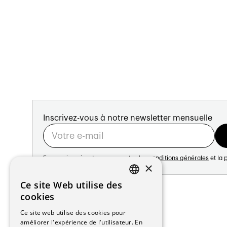
Inscrivez-vous à notre newsletter mensuelle
En vous inscrivant vous acceptez les
conditions générales
et la
p
×
Adresse:
Ce site Web utilise des
FRENCH
Avenue de Longemalle 21
cookies
1020 Renens
GERMAN
Ce site web utilise des cookies pour
Suisse
améliorer l'expérience de l'utilisateur. En
Contact: