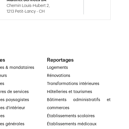
Multinet Services SA
Chemin Louis-Hubert 2,
1213 Petit-Lancy - CH
es
Reportages
ses & mandataires
Logements
eurs
Rénovations
ses
Transformations intérieures
ires de services
Hôtelleries et tourismes
tes paysagistes
Bâtiments administratifs et
es d'intérieur
commerces
tes
Établissements scolaires
ses générales
Établissements médicaux