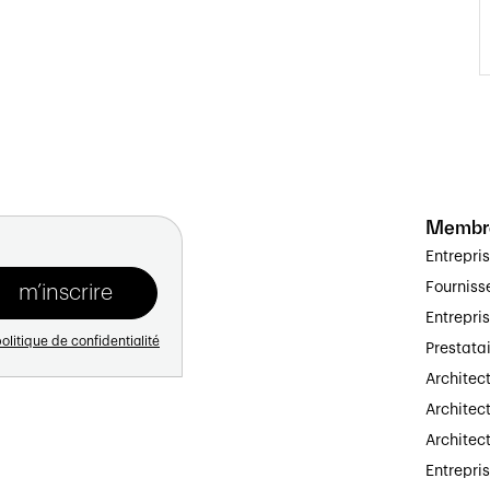
Membr
Entrepri
Fourniss
Entrepri
olitique de confidentialité
Prestata
Architec
Architect
Architec
Entrepri