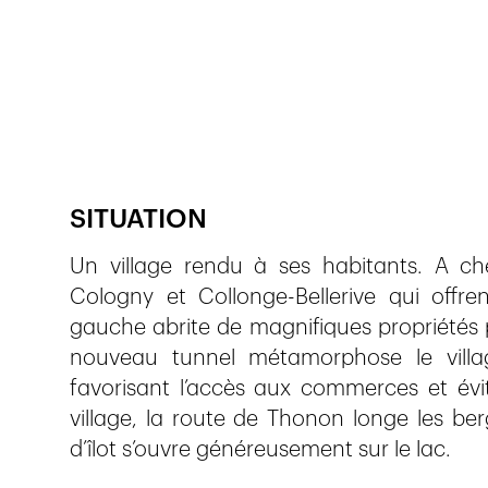
Publié le
13.6.2017
990
vues
SITUATION
Un village rendu à ses habitants. A ch
Cologny et Collonge-Bellerive qui offren
gauche abrite de magnifiques propriétés pr
nouveau tunnel métamorphose le village 
favorisant l’accès aux commerces et évit
village, la route de Thonon longe les ber
d’îlot s’ouvre généreusement sur le lac.