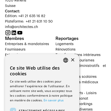
1020 Renens
Suisse
Contact:
Édition: +41 21 635 16 82
Plateforme: +41 21 631 10 50
info@architectes.ch
Membres
Reportages
Entreprises & mandataires
Logements
Fournisseurs
Rénovations
Entreprises
Transformations intérieures
×
Prestataires de services
Hôtelleries et tourismes
Architectes paysagistes
Bâtiments administratifs et
Ce site Web utilise des
FRENCH
Architectes d'intérieur
commerces
cookies
Architectes
Établissements scolaires
GERMAN
Ce site web utilise des cookies pour
Entreprises générales
Établissements médicaux
améliorer l'expérience de l'utilisateur. En
Ingénieurs et mandataires
Villas
utilisant notre site web, vous acceptez tous
Installateurs
Cultures - Sports - Loisirs
les cookies conformément à notre politique
Fabricants / Fournisseurs
Industrie - Artisanat
en matière de cookies.
En savoir plus
Maître d’Ouvrage
Transports et parkings
Régies immobilières
Constructions diverses
STRICTEMENT NÉCESSAIRES