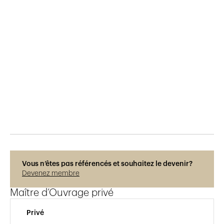
Publié le
23.5.2024
394
vues
Photos © Régis Colombo
Vous n’êtes pas référencés et souhaitez le devenir?
Devenez membre
Maître d’Ouvrage privé
Privé