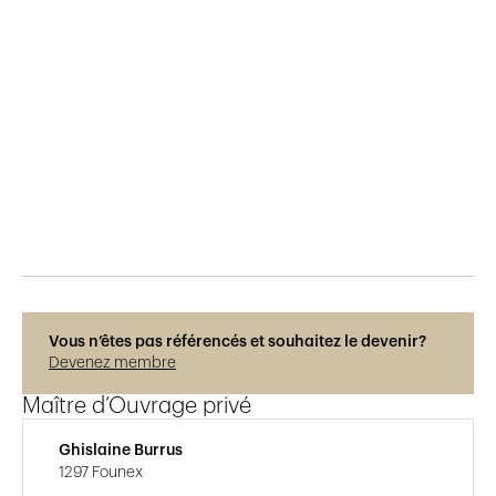
Publié le
29.5.2015
925
vues
Vous n’êtes pas référencés et souhaitez le devenir?
Devenez membre
Maître d’Ouvrage privé
Ghislaine Burrus
1297 Founex