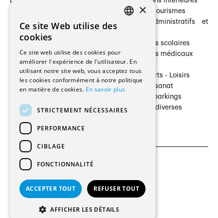
Entreprises
Transformations intérieures
×
Prestataires de services
Hôtelleries et tourismes
Architectes paysagistes
Bâtiments administratifs et
Ce site Web utilise des
FRENCH
Architectes d'intérieur
commerces
cookies
Architectes
Établissements scolaires
GERMAN
Ce site web utilise des cookies pour
Entreprises générales
Établissements médicaux
améliorer l'expérience de l'utilisateur. En
Ingénieurs et mandataires
Villas
utilisant notre site web, vous acceptez tous
Installateurs
Cultures - Sports - Loisirs
les cookies conformément à notre politique
Fabricants / Fournisseurs
Industrie - Artisanat
en matière de cookies.
En savoir plus
Maître d’Ouvrage
Transports et parkings
Régies immobilières
Constructions diverses
STRICTEMENT NÉCESSAIRES
Gestion PPE
PERFORMANCE
CIBLAGE
FONCTIONNALITÉ
CGU et Politique de confidentialités
Paramètres des cookies
ACCEPTER TOUT
REFUSER TOUT
© 2026 Tous droits réservés
AFFICHER LES DÉTAILS