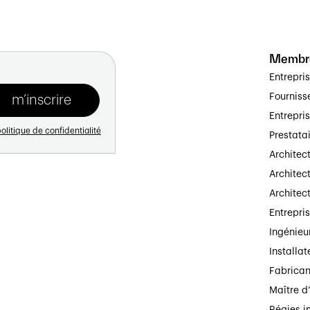
Membr
Entrepri
Fourniss
Entrepri
olitique de confidentialité
Prestata
Architec
Architect
Architec
Entrepri
Ingénieu
Installat
Fabrican
Maître d