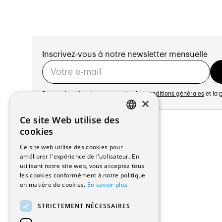
Inscrivez-vous à notre newsletter mensuelle
En vous inscrivant vous acceptez les
conditions générales
et la
p
×
Adresse:
Ce site Web utilise des
FRENCH
Avenue de Longemalle 21
cookies
1020 Renens
GERMAN
Ce site web utilise des cookies pour
Suisse
améliorer l'expérience de l'utilisateur. En
Contact:
utilisant notre site web, vous acceptez tous
Édition: +41 21 635 16 82
les cookies conformément à notre politique
Plateforme: +41 21 631 10 50
en matière de cookies.
En savoir plus
info@architectes.ch
STRICTEMENT NÉCESSAIRES