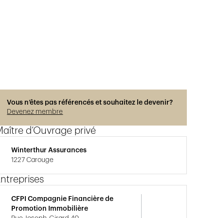
Vous n’êtes pas référencés et souhaitez le devenir?
Devenez membre
aître d’Ouvrage privé
Winterthur Assurances
1227 Carouge
ntreprises
CFPI Compagnie Financière de
Promotion Immobilière