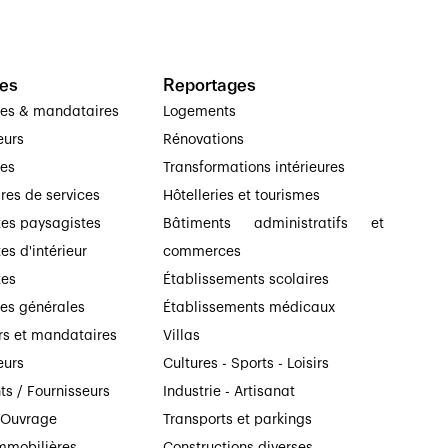
es
Reportages
ses & mandataires
Logements
eurs
Rénovations
ses
Transformations intérieures
ires de services
Hôtelleries et tourismes
tes paysagistes
Bâtiments administratifs et
es d'intérieur
commerces
tes
Établissements scolaires
ses générales
Établissements médicaux
rs et mandataires
Villas
eurs
Cultures - Sports - Loisirs
ts / Fournisseurs
Industrie - Artisanat
’Ouvrage
Transports et parkings