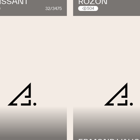
ISSANT
ROZON
32/3475
504