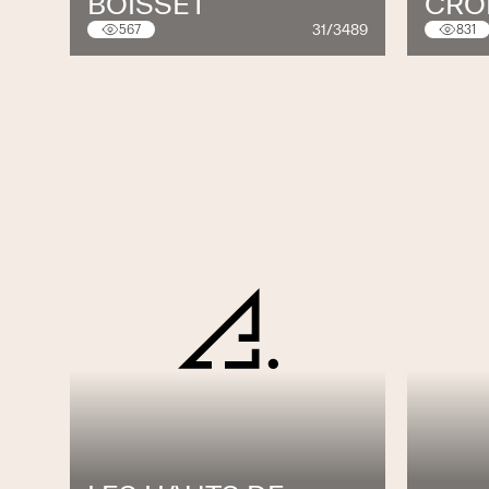
BOISSET
CRO
31/3489
567
831