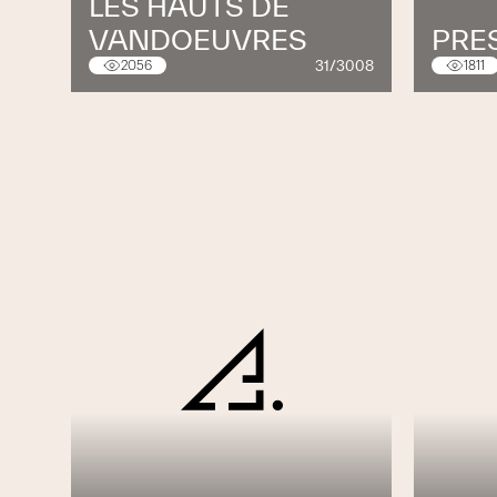
LES HAUTS DE
VANDOEUVRES
PRES
31/3008
2056
1811