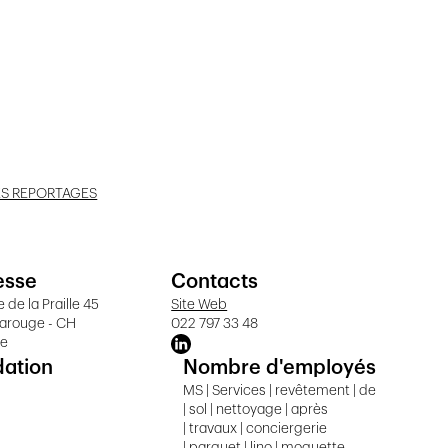
ES REPORTAGES
esse
Contacts
 de la Praille 45
Site Web
Carouge - CH
022 797 33 48
ve
dation
Nombre d'employés
MS | Services | revêtement | de
| sol | nettoyage | après
| travaux | conciergerie