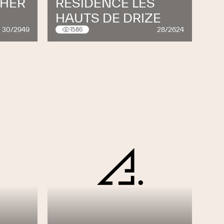
HER
RÉSIDENCE LES
HAUTS DE DRIZE
30/2949
28/2624
1586