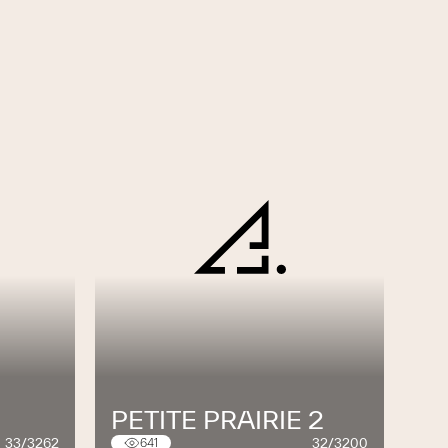
PETITE PRAIRIE 2
33/3262
32/3200
641