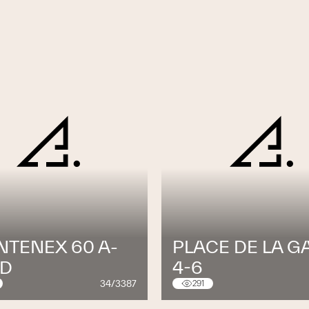
ces SA.
NTENEX 60 A-
PLACE DE LA G
-D
4-6
34/3387
291