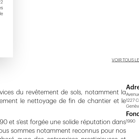
22
es
le
VOIR TOUS L
Adr
ervices du revêtement de sols, notamment la
Avenue
ement le nettoyage de fin de chantier et le
1227 
Genè
Fon
90 et s'est forgée une solide réputation dans
1990
 Nous sommes notamment reconnus pour nos