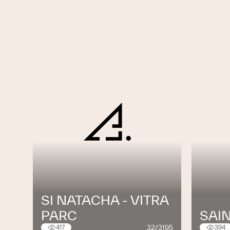
SI NATACHA - VITRA
PARC
SAIN
32/3195
417
394