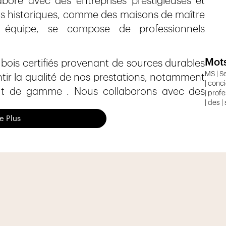
boré avec des entreprises prestigieuses et
ts historiques, comme des maisons de maître
équipe, se compose de professionnels
Mots
bois certifiés provenant de sources durables
MS | Se
ntir la qualité de nos prestations, notamment
| conci
ut de gamme . Nous collaborons avec des
| profe
| des |
re Plus
e revêtements de sols, adaptés tant aux
espaces commerciaux.
nos valeurs fondamentales, telles que la
on quotidienne, la rigueur et le savoir-faire,
 nos prestations.
, et serions heureux de vous rencontrer.