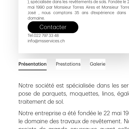
), spécialisée dans les revêtements de sols. Fondée le 
mai 1990 par Monsieur Torres Aires et Monsieur Torr
José , nous comptons 35 ans d'expérience dans 
domaine.
Contacter
Tel.
022 797 33 48
info@msservices.ch
Présentation
Prestations
Galerie
Notre société est spécialisée dans les s
pose de parquets, moquettes, linos, égal
traitement de sol.
Notre entreprise a été fondée le 22 mai 19
le domaine des travaux de revêtement.