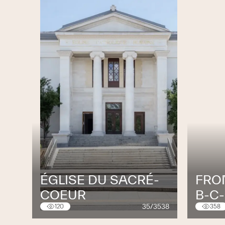
Monsieur Torres Aires , Directeur Ms Servi
ÉGLISE DU SACRÉ-
FRO
COEUR
B-C
35/3538
120
358