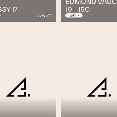
EDMOND VAUC
SY 17
19 - 19C
30/2944
1357