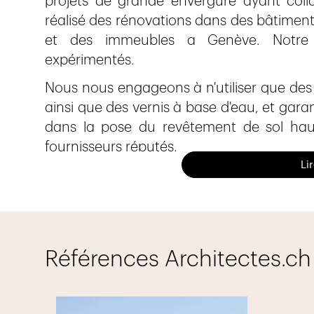
projets de grande envergure ayant colla
réalisé des rénovations dans des bâtimen
et des immeubles a Genève. Notre 
expérimentés.
Nous nous engageons à n'utiliser que des 
ainsi que des vernis à base d'eau, et gara
dans la pose du revêtement de sol ha
fournisseurs réputés.
Li
Nous offrons des services complets d
complexes résidentiels, qu'aux espaces 
Nous nous distinguons également par 
discrétion, la dimension humaine, la passi
Références Architectes.ch
nous assurent une qualité constante dans
Nous serions ravis de collaborer avec vous