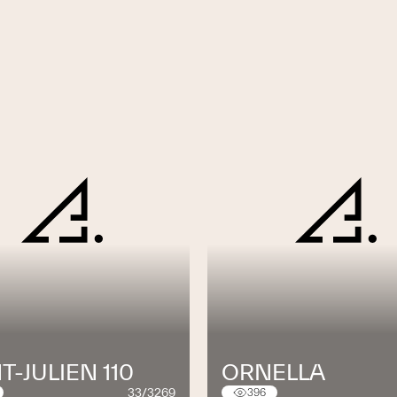
T-JULIEN 110
ORNELLA
33/3269
396