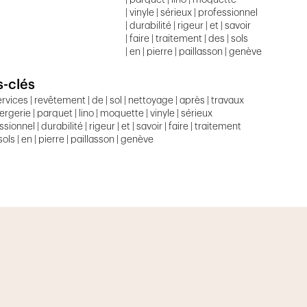
| parquet | lino | moquette
| vinyle | sérieux | professionnel
| durabilité | rigeur | et | savoir
| faire | traitement | des | sols
| en | pierre | paillasson | genève
-clés
rvices | revêtement | de | sol | nettoyage | après | travaux
ergerie | parquet | lino | moquette | vinyle | sérieux
ssionnel | durabilité | rigeur | et | savoir | faire | traitement
 sols | en | pierre | paillasson | genève