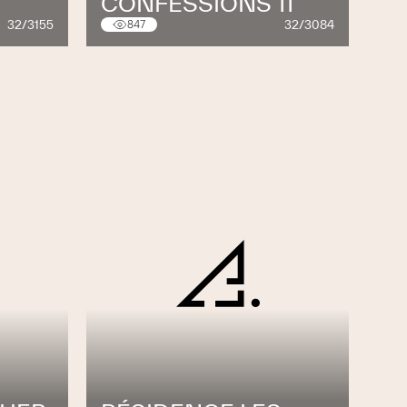
CONFESSIONS 11
32/3155
32/3084
847