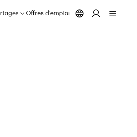
rtages
Offres d'emploi
portage
portage
reportage
 reportage
 reportage