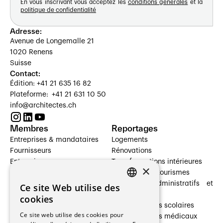
En vous inscrivant vous acceptez les
conditions générales
et la
politique de confidentialité
Adresse:
Avenue de Longemalle 21
1020 Renens
Suisse
Contact:
Édition: +41 21 635 16 82
Plateforme: +41 21 631 10 50
info@architectes.ch
Membres
Reportages
Entreprises & mandataires
Logements
Fournisseurs
Rénovations
Entreprises
Transformations intérieures
×
Prestataires de services
Hôtelleries et tourismes
Architectes paysagistes
Bâtiments administratifs et
Ce site Web utilise des
FRENCH
Architectes d'intérieur
commerces
cookies
Architectes
Établissements scolaires
GERMAN
Ce site web utilise des cookies pour
Entreprises générales
Établissements médicaux