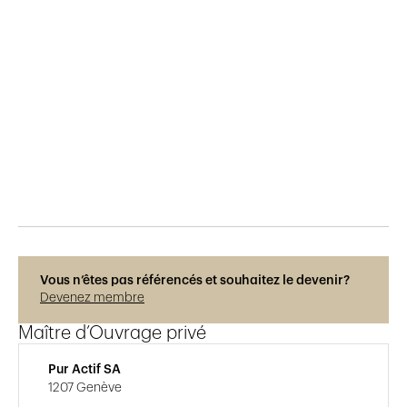
Publié le
6.8.2019
1'195
vues
Vous n’êtes pas référencés et souhaitez le devenir?
Devenez membre
Maître d’Ouvrage privé
Pur Actif SA
1207 Genève