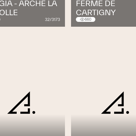
IA - ARCHE LA
FERME DE
OLLE
CARTIGNY
32/3173
660
ement, la qualité et la sécurité
se en faveur du développement durable, nous
act de nos activités sur l’environnement. De
 permanence la qualité de nos produits et de
e fenêtres de Suisse romande à être certifié