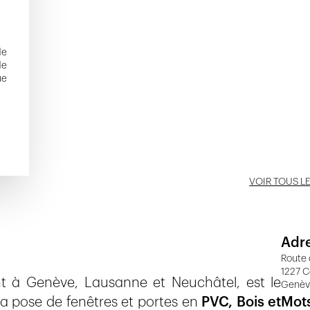
de
de
ue
VOIR TOUS L
Adr
Route 
1227 
nt à Genève, Lausanne et Neuchâtel, est le
Genè
la pose de fenêtres et portes en
PVC, Bois et
Mots