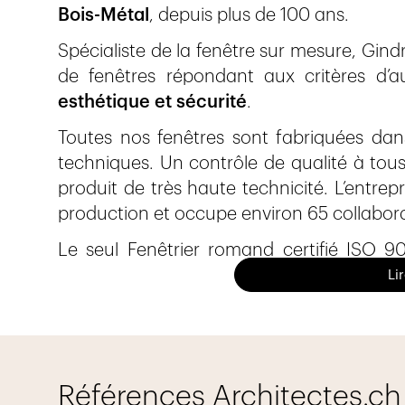
Bois-Métal
, depuis plus de 100 ans.
Spécialiste de la fenêtre sur mesure, Gi
de fenêtres répondant aux critères d’
esthétique et sécurité
.
Toutes nos fenêtres sont fabriquées dans
techniques. Un contrôle de qualité à tou
produit de très haute technicité. L’entre
production et occupe environ 65 collaborate
Le seul Fenêtrier romand certifié ISO 9
OHSAS 18001 (Sécurité) se fera un plai
Li
projet.
Nos prestations
Références Architectes.ch