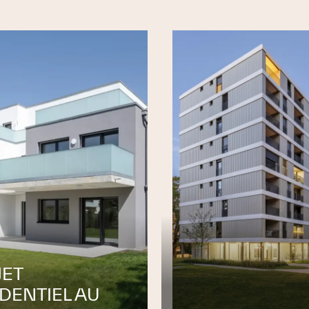
 romand
iers
JET
DENTIEL AU
nementale