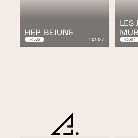
Comment arriver chez nous
LES 
Neuchâtel
HEP-BEJUNE
MUR
Siège social et site de production
13/1027
565
597
Rue du Grand-Verger 4
2024 St-Aubin (NE)
T 032 555 26 80
F 032 555 26 88
info@gindraux.ch
Vaud
Succursale avec exposition