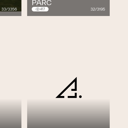
PARC
33/3356
32/3195
417