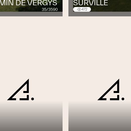
MIN DE VERGYS
SURVILLE
35/3590
472
ns votre région
e = 1.2 W/m2
e = 1.0 W/m2 --
nouveauté