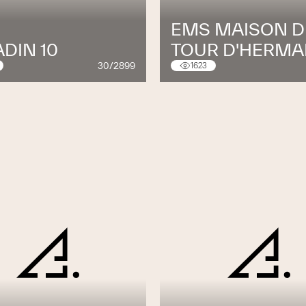
EMS MAISON D
DIN 10
TOUR D'HERM
30/2899
1623
incipal
à St-Aubin (NE)
et dans nos bureaux
es à vous accueillir; nous exposons tous les
l, ainsi que des portes - le tout fabriqué sur
 sur notre site internet ou de
spécialistes pour fixer un rendez-