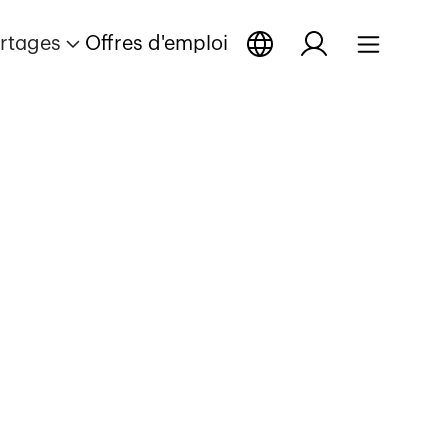
rtages
Offres d'emploi
 reportage
ir reportage
Ouvrir reportage
 Vergys