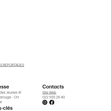
ES REPORTAGES
esse
Contacts
des Jeunes 41
Site Web
Carouge - CH
022 555 26 40
ve
-clés