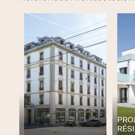
Expérience d’un important fabricant
Fabrication sur mesures dans nos atel
Pose soignée par nos propres équipes
Services et conseils personnalisés
Garantie longue durée
Service après-vente efficace
Une entreprise régionale
Fabrication et distribution locales
PRO
Produits avant-gardistes
RÉSI
Politique qualité, sécurité et environ