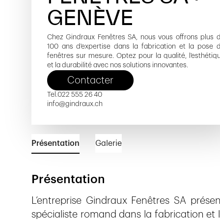
GENÈVE
Chez Gindraux Fenêtres SA, nous vous offrons plus 
100 ans d'expertise dans la fabrication et la pose 
fenêtres sur mesure. Optez pour la qualité, l'esthétiq
et la durabilité avec nos solutions innovantes.
Contacter
Tel.
022 555 26 40
info@gindraux.ch
Présentation
Galerie
Présentation
L’entreprise Gindraux Fenêtres SA prése
spécialiste romand dans la fabrication et 