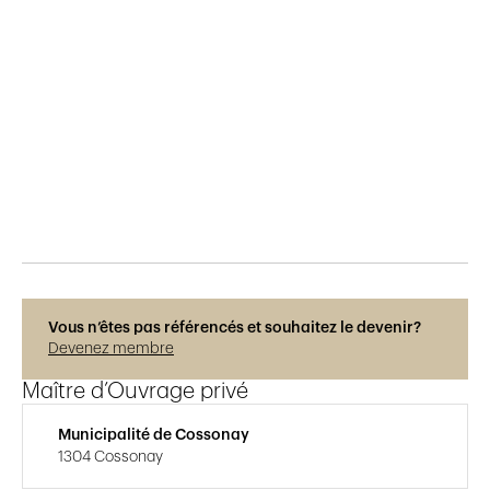
Publié le
6.4.2019
2'563
vues
Vous n’êtes pas référencés et souhaitez le devenir?
Devenez membre
Maître d’Ouvrage privé
Municipalité de Cossonay
1304 Cossonay