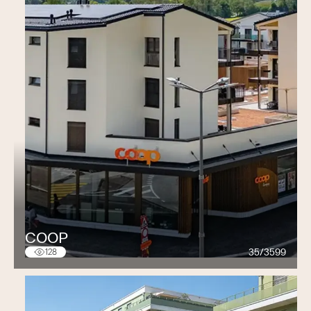
Hentsch
Conservatoire de Lausanne
Longchamps et
Froidevaux, architectes - Lausanne + M. Pierre
Wavre, directeur Conservatoire
UNIL Aulas de l’Uni Dorigny
Architram,
architectes (en cours)
UNIL Dorigny Lausanne
MGM (Matthez),
architectes - Bussigny
Musée de l’Elysée Lausanne
Salle de réunion,
Rossi, architecte - Pully
ERAG Lausanne
Catella & Hauenstein,
architectes - Lausanne
COOP
BCV Siège St-François
M. Jean-Daniel Roulin,
35/3599
128
architecte service des bâtiments BCV
BCV CAB Crissier
M. Jean-Daniel Roulin,
architecte service des bâtiments BCV