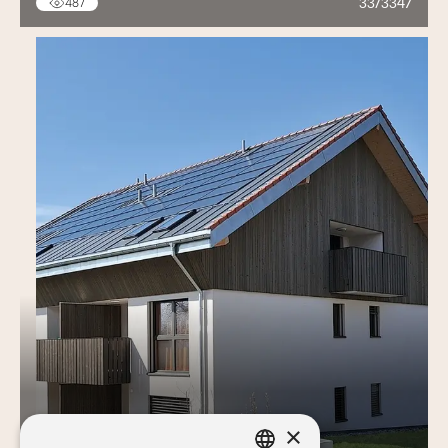
33/3347
487
×
FLORE & SENS