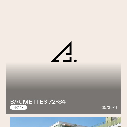
Haefli, architecte - La Chaux-de-Fonds
ABC Théâtre La Chaux-de-Fonds
Georges
Haefli, architecte - La Chaux-de-Fonds
Coop La Chaux-de-Fonds
Pierre Studer,
architecte - Neuchâtel
EBEL SA, La Chaux-de-Fonds
Monsieur Mathez
Manufacture Cristalor
La Chaux-de-Fonds
Manufacture TAG HEUER
La Chaux-de-Fonds
Manufacture RSM La Chaux-de-Fonds
Architecte + Entreprise Générale SAREG - La
Chaux-de-Fonds
Manufacture PRODOR La Chaux-de-Fonds
BAUMETTES 72-84
Pierre Studer, architecte - La Chaux-de-Fonds
35/3579
147
SCCU Services Industriels
Laurent Gacond,
responsable bâtiments - La Chaux-de-Fonds