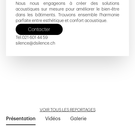
Nous nous engageons à créer des solutions
acoustiques sur mesure pour améliorer le bien-être
dans les bâtiments. Trouvons ensemble l'harmonie
parfaite entre esthétique et confort acoustique.
Contacter
Tel.
021 601 44 59
silence@dsilence.ch
Molard 2-4
La Combaz
Chemin du Crêt 10-12
COOP
Côté Gare - D
Ouvrir reportage
Ouvrir reportage
Ouvrir reportage
Ouvrir reportage
Ouvrir reportage
VOIR TOUS LES REPORTAGES
Présentation
Vidéos
Galerie