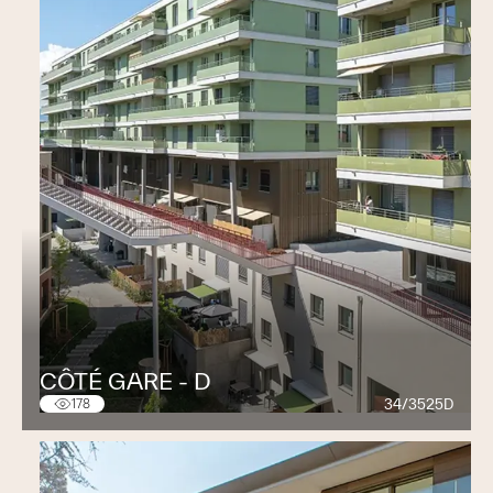
BCV Château de Montagny
M. Jean-Daniel
Roulin, architecte service des bâtiments BCV
2m2c Centre de Congrès Montreux
Ville de
Montreux
Clinique La Source Lausanne
Ersan et Blanc,
architectes - Lausanne
Philip Morris Lausanne
Etude globale Bonnard &
Gardel (Murat)
St-Légier Gde Salle, autres salles
Commune de
St-Légier
Yverdon collège « Aux Bains »
Salle de
gymnastique
CÔTÉ GARE - D
Daillens Grande Salle
Lyon-Goldmann,
34/3525D
178
architectes - Lausanne
Vevey Collège Ste-Claire
Cantatore, architecte +
R. Bänninger