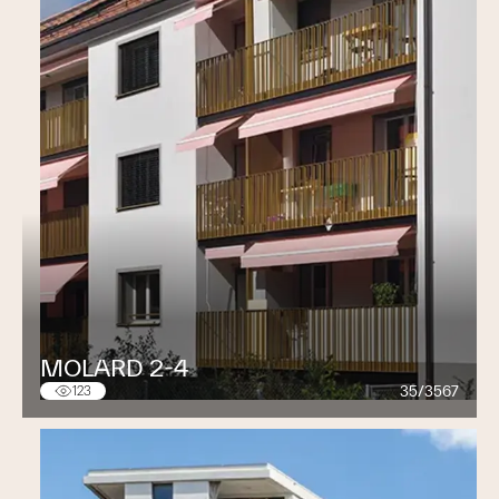
Principaux projets en cours
Centre de Congrès de Montreux Auditorium
Stravinski
acoustique des salles
Centre de Congrès de Montreux A400
acoustique des
salles, protection contre le bruit
Institut de Lavigny
acoustique des salles, protection
contre le bruit
Anciens Moulins de Rivaz
acoustique des salles,
protection contre le bruit
Palais de Beaulieu Diverses salles
acoustique des
salles
MOLARD 2-4
Raiffeisen
acoustique des salles, protection contre le
35/3567
123
bruit
Conservatoire de Lausanne
acoustique des salles
Karl Steiner SA
protection contre le bruit