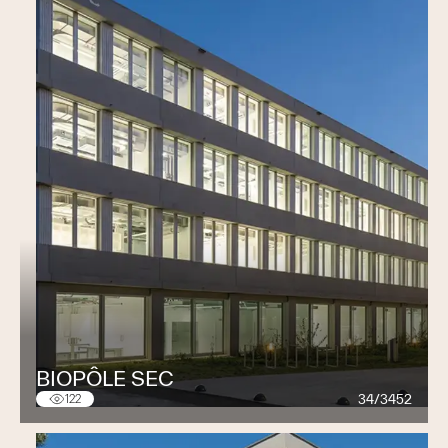
Dupont et Devaud - Ursy
ALUSUISSE
Sierre Valais
BIOPÔLE SEC
34/3452
122