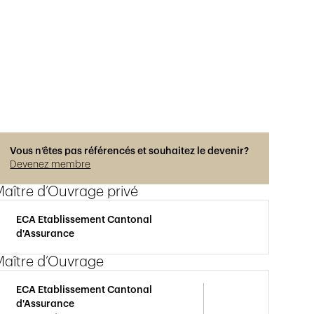
Photos © Adrien Barakat
Vous n’êtes pas référencés et souhaitez le devenir?
Devenez membre
aître d’Ouvrage privé
ECA Etablissement Cantonal
d'Assurance
Maître d’Ouvrage
ECA Etablissement Cantonal
d'Assurance