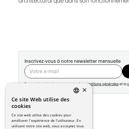
architectural que dans son fonctionnemen
Inscrivez-vous à notre newsletter mensuelle
En vous inscrivant vous acceptez les
conditions générales
et la
p
×
Adresse:
Ce site Web utilise des
FRENCH
Avenue de Longemalle 21
cookies
1020 Renens
GERMAN
Ce site web utilise des cookies pour
Suisse
améliorer l'expérience de l'utilisateur. En
Contact:
utilisant notre site web, vous acceptez tous
Édition: +41 21 635 16 82