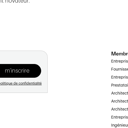
t novateur.
Membr
Entrepri
Fourniss
Entrepri
olitique de confidentialité
Prestata
Architec
Architect
Architec
Entrepri
Ingénieu