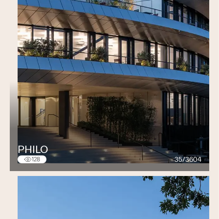
PHILO
35/3604
128