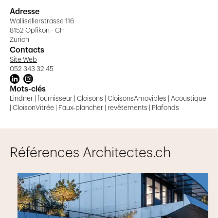
centre de police et de justice de Zurich a notamment
Adresse
constitué une étape importante dans l'histoire de la
Wallisellerstrasse 116
succursale. Avec la réussite de ces travaux, Lindner a
8152 Opfikon - CH
Zurich
également prouvé sa compétence dans la réalisation
Contacts
de grands projets en Suisse.
Site Web
052 343 32 45
Mots-clés
Lindner | fournisseur | Cloisons | CloisonsAmovibles | Acoustique
| CloisonVitrée | Faux-plancher | revêtements | Plafonds
Références Architectes.ch