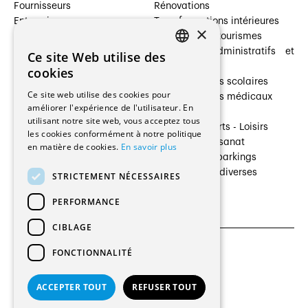
Fournisseurs
Rénovations
Entreprises
Transformations intérieures
×
Prestataires de services
Hôtelleries et tourismes
Architectes paysagistes
Bâtiments administratifs et
Ce site Web utilise des
FRENCH
Architectes d'intérieur
commerces
cookies
Architectes
Établissements scolaires
GERMAN
Ce site web utilise des cookies pour
Entreprises générales
Établissements médicaux
améliorer l'expérience de l'utilisateur. En
Ingénieurs et mandataires
Villas
utilisant notre site web, vous acceptez tous
Installateurs
Cultures - Sports - Loisirs
les cookies conformément à notre politique
Fabricants / Fournisseurs
Industrie - Artisanat
en matière de cookies.
En savoir plus
Maître d’Ouvrage
Transports et parkings
Régies immobilières
Constructions diverses
STRICTEMENT NÉCESSAIRES
Gestion PPE
PERFORMANCE
CIBLAGE
FONCTIONNALITÉ
CGU et Politique de confidentialités
Paramètres des cookies
ACCEPTER TOUT
REFUSER TOUT
© 2026 Tous droits réservés