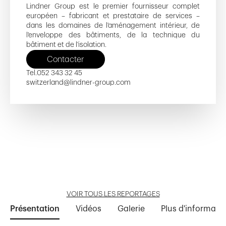
Lindner Group est le premier fournisseur complet
européen – fabricant et prestataire de services –
dans les domaines de l'aménagement intérieur, de
l'enveloppe des bâtiments, de la technique du
bâtiment et de l'isolation.
Contacter
Tel.
052 343 32 45
switzerland@lindner-group.com
Philo
Siège ECA
Aile Est
Aile Est
Poststrasse Süd - F
Ouvrir reportage
Ouvrir reportage
Ouvrir reportage
Ouvrir reportage
Ouvrir reportage
VOIR TOUS LES REPORTAGES
Présentation
Vidéos
Galerie
Plus d'informati