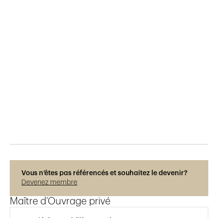
Publié le
30.3.2018
1'091
vues
Vous n’êtes pas référencés et souhaitez le devenir?
Devenez membre
Maître d’Ouvrage privé