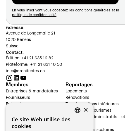
En vous inscrivant vous acceptez les
conditions générales
et la
politique de confidentialité
Adresse:
Avenue de Longemalle 21
1020 Renens
Suisse
Contact:
Édition: +41 21 635 16 82
Plateforme: +41 21 631 10 50
info@architectes.ch
Membres
Reportages
Entreprises & mandataires
Logements
Fournisseurs
Rénovations
Entreprises
Transformations intérieures
×
Prestataires de services
Hôtelleries et tourismes
Architectes paysagistes
Bâtiments administratifs et
Ce site Web utilise des
FRENCH
Architectes d'intérieur
commerces
cookies
Architectes
Établissements scolaires