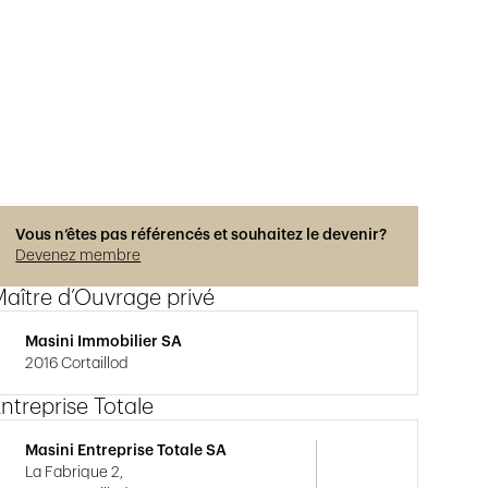
Photos © Adrien Barakat
Vous n’êtes pas référencés et souhaitez le devenir?
Devenez membre
aître d’Ouvrage privé
Masini Immobilier SA
2016 Cortaillod
ntreprise Totale
Masini Entreprise Totale SA
La Fabrique 2,