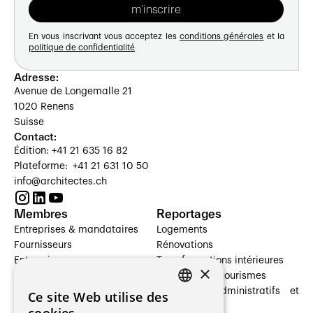
En vous inscrivant vous acceptez les
conditions générales
et la
politique de confidentialité
Adresse:
Avenue de Longemalle 21
1020 Renens
Suisse
Contact:
Édition: +41 21 635 16 82
Plateforme: +41 21 631 10 50
info@architectes.ch
Membres
Reportages
Entreprises & mandataires
Logements
Fournisseurs
Rénovations
Entreprises
Transformations intérieures
×
Prestataires de services
Hôtelleries et tourismes
Architectes paysagistes
Bâtiments administratifs et
Ce site Web utilise des
FRENCH
Architectes d'intérieur
commerces