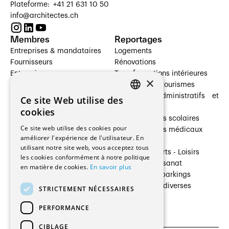
Plateforme: +41 21 631 10 50
info@architectes.ch
Membres
Reportages
Entreprises & mandataires
Logements
Fournisseurs
Rénovations
Entreprises
Transformations intérieures
×
Prestataires de services
Hôtelleries et tourismes
Architectes paysagistes
Bâtiments administratifs et
Ce site Web utilise des
FRENCH
Architectes d'intérieur
commerces
cookies
Architectes
Établissements scolaires
GERMAN
Ce site web utilise des cookies pour
Entreprises générales
Établissements médicaux
améliorer l'expérience de l'utilisateur. En
Ingénieurs et mandataires
Villas
utilisant notre site web, vous acceptez tous
Installateurs
Cultures - Sports - Loisirs
les cookies conformément à notre politique
Fabricants / Fournisseurs
Industrie - Artisanat
en matière de cookies.
En savoir plus
Maître d’Ouvrage
Transports et parkings
Régies immobilières
Constructions diverses
STRICTEMENT NÉCESSAIRES
Gestion PPE
PERFORMANCE
CIBLAGE