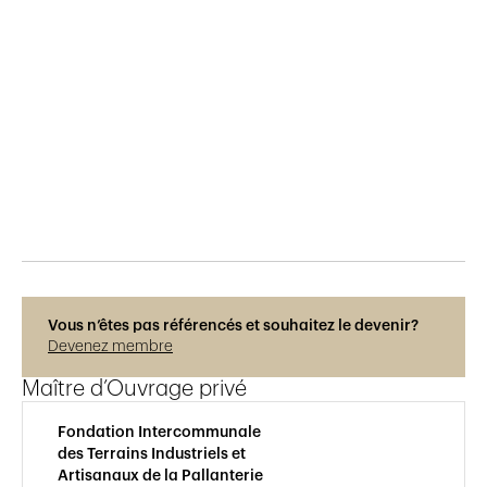
Publié le
26.3.2019
952
vues
Vous n’êtes pas référencés et souhaitez le devenir?
Devenez membre
Maître d’Ouvrage privé
Fondation Intercommunale
des Terrains Industriels et
Artisanaux de la Pallanterie