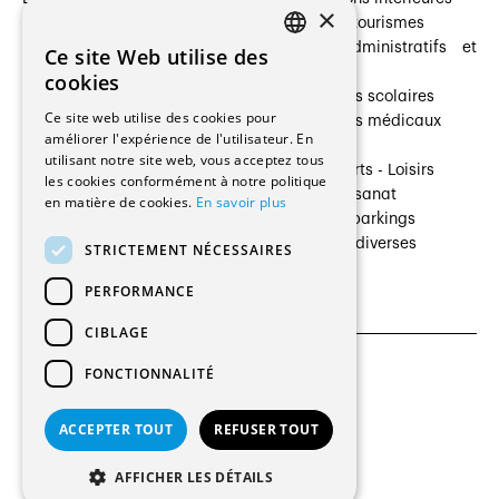
×
Prestataires de services
Hôtelleries et tourismes
Architectes paysagistes
Bâtiments administratifs et
Ce site Web utilise des
FRENCH
Architectes d'intérieur
commerces
cookies
Architectes
Établissements scolaires
GERMAN
Ce site web utilise des cookies pour
Entreprises générales
Établissements médicaux
améliorer l'expérience de l'utilisateur. En
Ingénieurs et mandataires
Villas
utilisant notre site web, vous acceptez tous
Installateurs
Cultures - Sports - Loisirs
les cookies conformément à notre politique
Fabricants / Fournisseurs
Industrie - Artisanat
en matière de cookies.
En savoir plus
Maître d’Ouvrage
Transports et parkings
Régies immobilières
Constructions diverses
STRICTEMENT NÉCESSAIRES
Gestion PPE
PERFORMANCE
CIBLAGE
FONCTIONNALITÉ
CGU et Politique de confidentialités
Paramètres des cookies
ACCEPTER TOUT
REFUSER TOUT
© 2026 Tous droits réservés
AFFICHER LES DÉTAILS