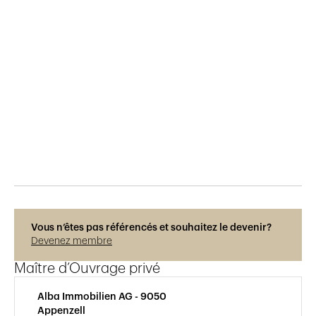
Publié le
14.1.2026
138
vues
Photos © René Dürr
Vous n’êtes pas référencés et souhaitez le devenir?
Devenez membre
Maître d’Ouvrage privé
Alba Immobilien AG - 9050
Appenzell