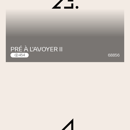
PRÉ À L'AVOYER II
68856
454