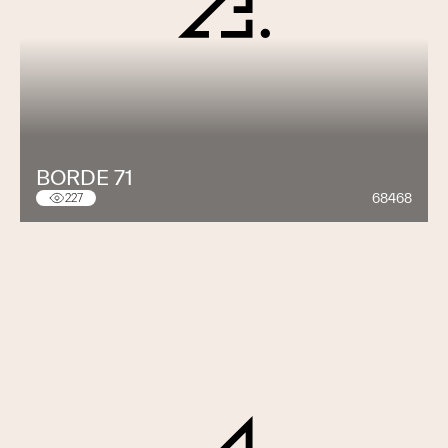
BORDE 71
68468
227