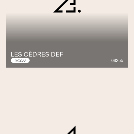
LES CÈDRES DEF
68255
250