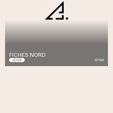
FICHES NORD
67194
628