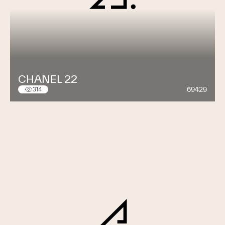
CHANEL 22
69429
314