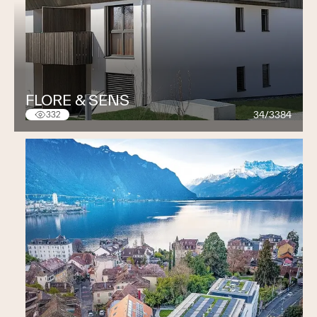
FLORE & SENS
34/3384
332