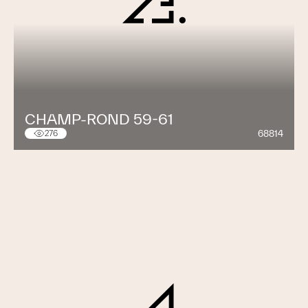
CHAMP-ROND 59-61
68814
276