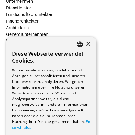
Unternehmen
Dienstleister
Landschaftsarchitekten
Innenarchitekten
Architekten
Generalunternehmen
×
Beauftragte Unternehmen
Installateure
Diese Webseite verwendet
Hersteller/Lieferanten
FRENCH
Cookies.
Bauherrschaften
GERMAN
Immobilienverwaltungsgesellschaften
Wir verwenden Cookies, um Inhalte und
Stockwerkeigentum
Anzeigen zu personalisieren und unseren
Reportagen
Datenverkehr zu analysieren. Wir geben
Informationen über Ihre Nutzung unserer
Wohnungen
Website auch an unsere Werbe- und
Renovierungen
Analysepartner weiter, die diese
Innere Umbauten
möglicherweise mit anderen Informationen
Gastgewerbe und Tourismus
kombinieren, die Sie ihnen bereitgestellt
Verwaltungsgebäude und Geschäfte
haben oder die sie im Rahmen Ihrer
Schuleinrichtungen
Nutzung ihrer Dienste gesammelt haben.
En
savoir plus
Medizinische Einrichtungen
Villen